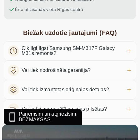
Ērta atrašanās vieta Rīgas centrā
Biežāk uzdotie jautājumi (FAQ)
Cik ilgi ilgst Samsung SM-M317F Galaxy
M31s remonts?
Vai tiek nodrošināta garantija?
Vai tiek izmantotas oriģinālās detaļas?
Vai ierīci var nosūtīt no citas pilsētas?
Paņemsim un atgriezīsim
BEZMAKSAS