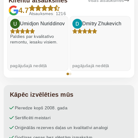
Klientu atsauksmes
Visas atsauksmes
4.7
Atsauksmes: 1216
Umidjon Nuriddinov
Dmitry Zhukevich
Paldies par kvalitatīvo
I
remontu, iesaku visiem.
pagājušajā nedēļā
pagājušajā nedēļā
p
Kāpēc izvēlēties mūs
Pieredze kopš 2008. gada
Sertificēti meistari
Oriģinālās rezerves daļas un kvalitatīvi analogi
Godīgas cenas bez slēptām izmaksām