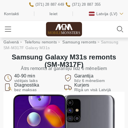
(371) 28 887 449
(371) 28 887 355
Kontakti
Ieiet
Latvija
(LV)
MOBILE
MONSTERS
Galvenā
Telefonu remonts
Samsung remonts
Samsung
SM-M317F Galaxy M31s
Samsung Galaxy M31s remonts
(SM-M317F)
Ātrs remonts ar garantiju līdz 6 mēnešiem
40-90 min
Garantija
vidējais laiks
līdz 6 mēnešiem
Diagnostika
Kurjers
bez maksas
Rīgā un visā Latvijā