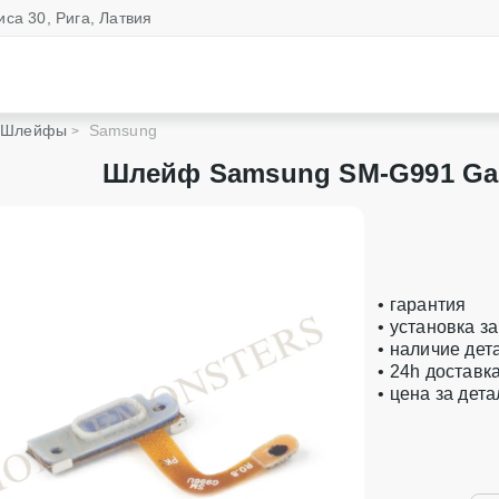
иса 30, Рига, Латвия
Шлейфы
Samsung
Шлейф Samsung SM-G991 Gal
• гарантия
• установка з
• наличие дет
• 24h доставк
• цена за дет