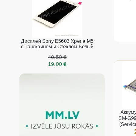
Дисплей Sony E5603 Xperia M5
с Тачскрином и Стеклом Белый
40.50 €
19.00 €
Аккум
SM-G99
(Servi
Li-Io