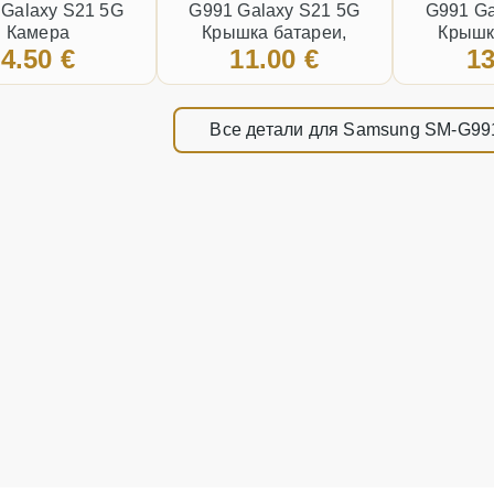
 Galaxy S21 5G
G991 Galaxy S21 5G
G991 Ga
Камера
Крышка батареи,
Крышк
4.50 €
11.00 €
13
(Пользованый состояние
(Пользова
B) Белая
А)
Все детали для Samsung SM-G99