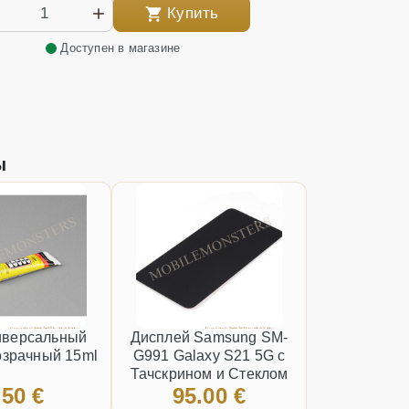
Купить
Доступен в магазине
ы
иверсальный
Дисплей Samsung SM-
озрачный 15ml
G991 Galaxy S21 5G с
Тачскрином и Стеклом
.50 €
95.00 €
*Восстановленный*