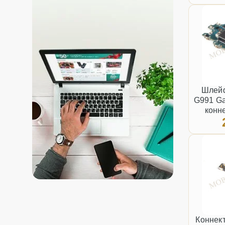
Шлей
G991 Ga
конне
Коннек