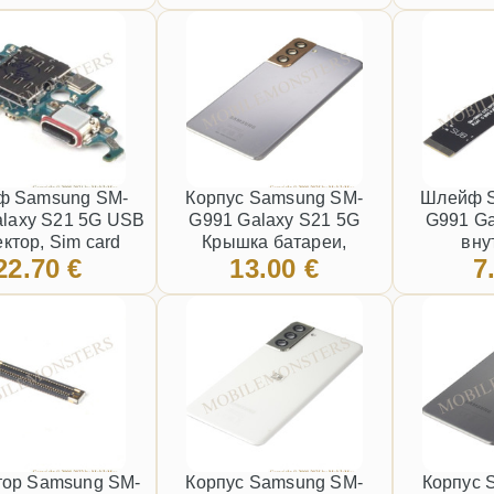
(Service pack)
Фиолетовый
ф Samsung SM-
Корпус Samsung SM-
Шлейф 
laxy S21 5G USB
G991 Galaxy S21 5G
G991 Ga
ктор, Sim card
Крышка батареи,
вну
22.70 €
13.00 €
7
reader
(Пользованый состояние
А) Фиолетовая
тор Samsung SM-
Корпус Samsung SM-
Корпус 