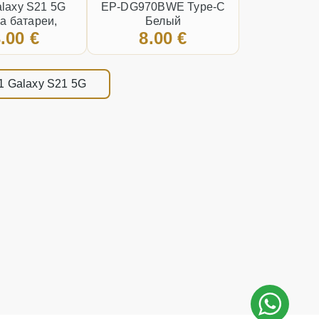
laxy S21 5G
EP-DG970BWE Type-C
а батареи,
Белый
.00 €
8.00 €
ный состояние
 Серая
1 Galaxy S21 5G