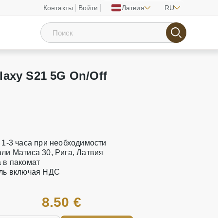
Контакты
Войти
Латвия
RU
axy S21 5G On/Off
а 1-3 часа при необходимости
али Матиса 30, Рига, Латвия
а в пакомат
аль включая НДС
8.50 €