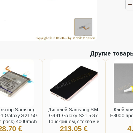
Другие товар
улятор Samsung
Дисплей Samsung SM-
Клей ун
1 Galaxy S21 5G
G991 Galaxy S21 5G с
E8000 пр
ce pack) 4000mAh
Тачскрином, стеклом и
28.70 €
213.05 €
4
n EB-BG991ABY
рамкой, с аккумулятором,