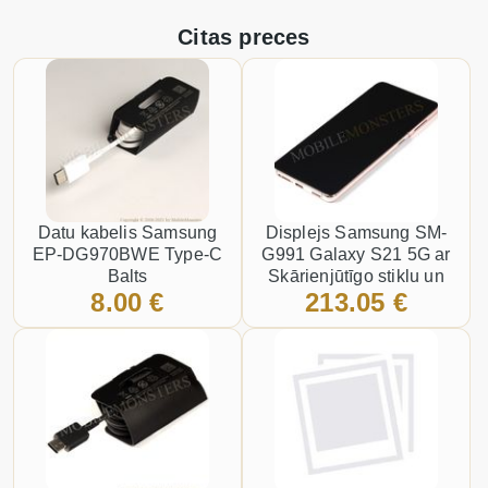
Citas preces
Datu kabelis Samsung
Displejs Samsung SM-
EP-DG970BWE Type-C
G991 Galaxy S21 5G ar
Balts
Skārienjūtīgo stiklu un
8.00 €
213.05 €
apkart ramiti, ar
akumulatoru, (Service
pack) Violets