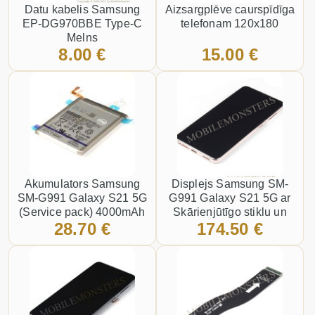
Datu kabelis Samsung
Aizsargplēve caurspīdīga
EP-DG970BBE Type-C
telefonam 120x180
Melns
8.00 €
15.00 €
Akumulators Samsung
Displejs Samsung SM-
SM-G991 Galaxy S21 5G
G991 Galaxy S21 5G ar
(Service pack) 4000mAh
Skārienjūtīgo stiklu un
28.70 €
174.50 €
Li-Ion EB-BG991ABY
apkart ramiti, (Service
pack) Violets