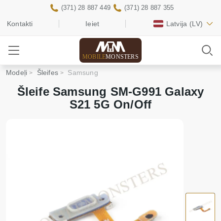
(371) 28 887 449
(371) 28 887 355
Kontakti
Ieiet
Latvija
(LV)
MOBILE
MONSTERS
Modeļi
Šleifes
Samsung
Šleife Samsung SM-G991 Galaxy
S21 5G On/Off