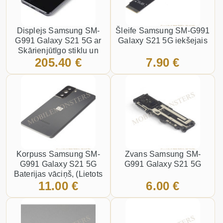
Displejs Samsung SM-
Šleife Samsung SM-G991
G991 Galaxy S21 5G ar
Galaxy S21 5G iekšejais
Skārienjūtīgo stiklu un
205.40 €
7.90 €
apkart ramiti, ar
akumulatoru, (Service
pack) Pelēks
Korpuss Samsung SM-
Zvans Samsung SM-
G991 Galaxy S21 5G
G991 Galaxy S21 5G
Baterijas vāciņš, (Lietots
11.00 €
6.00 €
B stavoklis) Pelēks