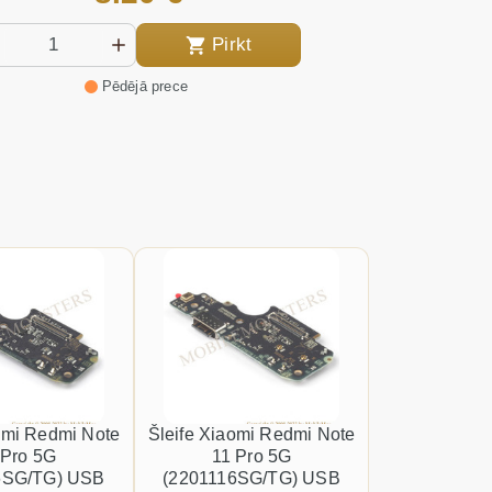
Pirkt
Pēdējā prece
omi Redmi Note
Šleife Xiaomi Redmi Note
 Pro 5G
11 Pro 5G
6SG/TG) USB
(2201116SG/TG) USB