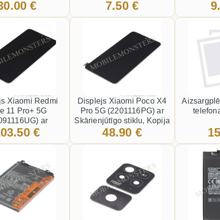
30.00 €
7.50 €
9
 5000mAh LI-Ion
Volume
konnekt
BN5E
js Xiaomi Redmi
Displejs Xiaomi Poco X4
Aizsargplē
e 11 Pro+ 5G
Pro 5G (2201116PG) ar
telefo
091116UG) ar
Skārienjūtīgo stiklu, Kopija
03.50 €
48.90 €
15
ūtīgo stiklu Melns
OLED kvalitāte Melnā