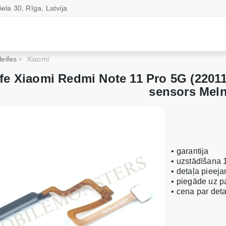
iela 30, Rīga, Latvija
leifes
Xiaomi
ife Xiaomi Redmi Note 11 Pro 5G (220
sensors Mel
• garantija
• uzstādīšana 
• detaļa pieeja
• piegāde uz 
• cena par de