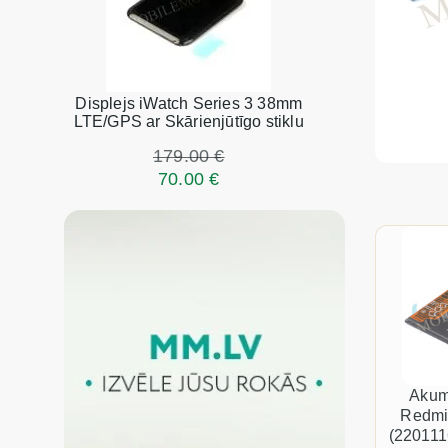
Displejs iWatch Series 3 38mm
LTE/GPS ar Skārienjūtīgo stiklu
179.00 €
70.00 €
Akum
Redmi
(220111