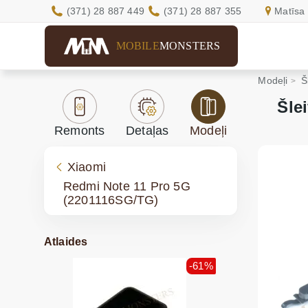
(371) 28 887 449
(371) 28 887 355
Matīsa 
MOBILE
MONSTERS
Modeļi
Š
Šle
Remonts
Detaļas
Modeļi
Xiaomi
Redmi Note 11 Pro 5G
(2201116SG/TG)
Atlaides
-61%