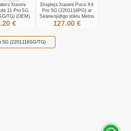
tors Xiaomi
Displejs Xiaomi Poco X4
te 11 Pro 5G
Pro 5G (2201116PG) ar
SG/TG) (OEM)
Skārienjūtīgo stiklu Melns
.20 €
127.00 €
 LI-Ion BN5E
ro 5G (2201116SG/TG)