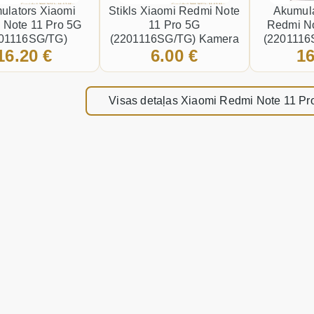
ulators Xiaomi
Stikls Xiaomi Redmi Note
Akumula
 Note 11 Pro 5G
11 Pro 5G
Redmi No
01116SG/TG)
(2201116SG/TG) Kamera
(2201116
16.20 €
6.00 €
16
Ah LI-Ion BM5A
Melns
5000mAh
Visas detaļas Xiaomi Redmi Note 11 P