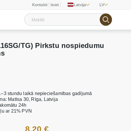
Kontakti
Ieiet
Latvija
LV
1116SG/TG) Pirkstu nospiedumu
ns
1–3 stundu laikā nepieciešamības gadījumā
ma: Matīsa 30, Rīga, Latvija
pakomātu 24h
taļu ar 21% PVN
8.20 €