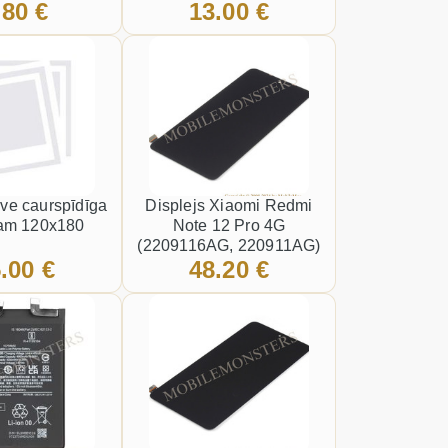
.80 €
13.00 €
ors, Kopija
konnektors
ve caurspīdīga
Displejs Xiaomi Redmi
nam 120x180
Note 12 Pro 4G
(2209116AG, 220911AG)
.00 €
48.20 €
ar Skārienjūtīgo stiklu,
Kopija OLED kvalitāte
Melnā