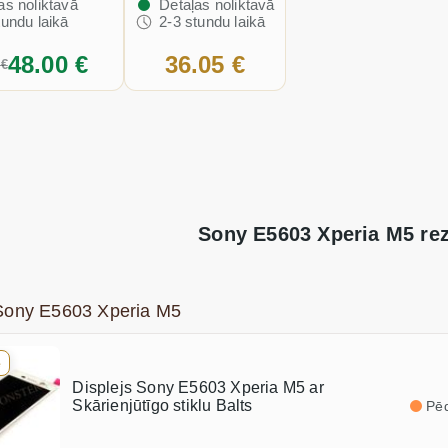
as noliktavā
Detaļas noliktavā
tundu laikā
2-3 stundu laikā
48.00 €
36.05 €
 €
Sony E5603 Xperia M5 rez
 Sony E5603 Xperia M5
e
Displejs Sony E5603 Xperia M5 ar
Skārienjūtīgo stiklu Balts
Pēd