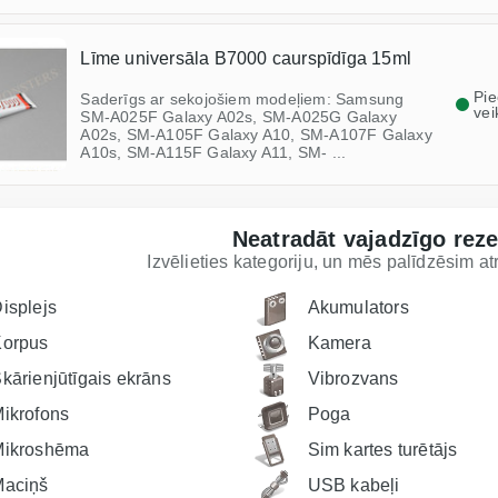
Līme universāla B7000 caurspīdīga 15ml
Pi
Saderīgs ar sekojošiem modeļiem: Samsung
vei
SM-A025F Galaxy A02s, SM-A025G Galaxy
A02s, SM-A105F Galaxy A10, SM-A107F Galaxy
A10s, SM-A115F Galaxy A11, SM- ...
Neatradāt vajadzīgo rez
Izvēlieties kategoriju, un mēs palīdzēsim a
isplejs
Akumulators
Korpus
Kamera
kārienjūtīgais ekrāns
Vibrozvans
ikrofons
Poga
Mikroshēma
Sim kartes turētājs
Maciņš
USB kabeļi