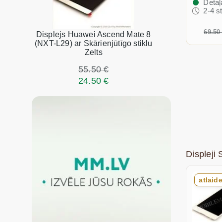
Detaļ
2-4 s
69.50
Displejs Huawei Ascend Mate 8
(NXT-L29) ar Skārienjūtīgo stiklu
Zelts
55.50 €
24.50 €
Displeji
atlaid