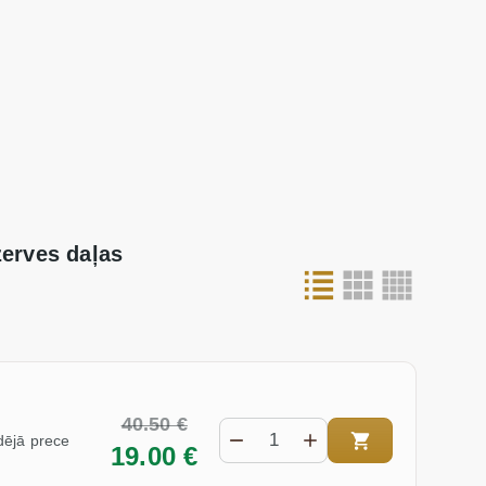
erves daļas
40.50 €
ējā prece
19.00 €