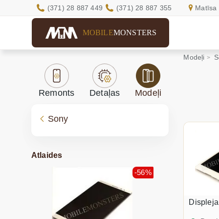
(371) 28 887 449
(371) 28 887 355
Matīsa 
MOBILE
MONSTERS
Modeļi
S
Remonts
Detaļas
Modeļi
Sony
Atlaides
-56%
Displej