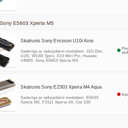
 Sony E5603 Xperia M5
Skaļruņis Sony Ericsson U10i Aino
Pi
Saderīgs ar sekojošiem modeļiem: J10i Elm,
vei
U20i, W100i Spiro, X10 Mini Pro, Huawei
U8800, Sony E5603 Xperia M5
Skaļruņis Sony E2303 Xperia M4 Aqua
Izp
Saderīgs ar sekojošiem modeļiem: E5603
Xperia M5, F3111 Xperia XA, Cat S30