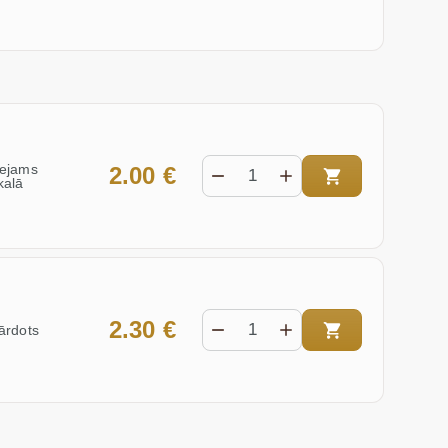
eejams
2.00 €
kalā
2.30 €
ārdots