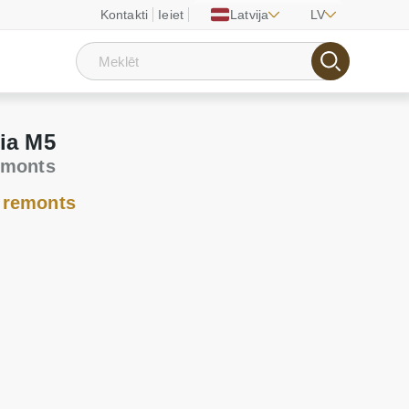
Kontakti
Ieiet
Latvija
LV
ia M5
emonts
 remonts