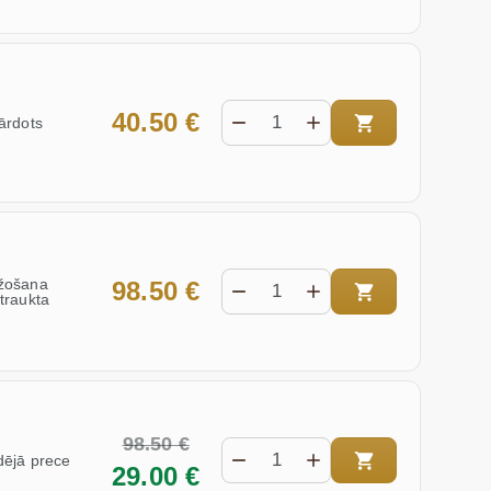
40.50 €
ārdots
žošana
98.50 €
traukta
98.50 €
ējā prece
29.00 €