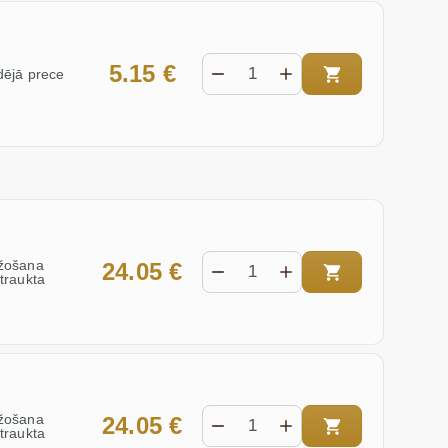
5.15 €
ējā prece
žošana
24.05 €
traukta
žošana
24.05 €
traukta