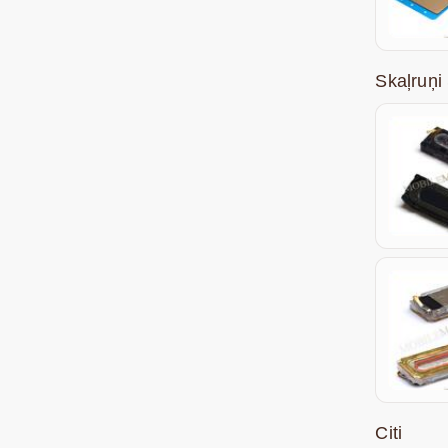
Skaļruņi
Citi