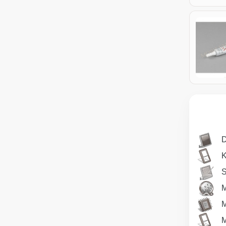
D
S
M