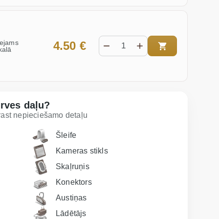
eejams
4.50 €
kalā
erves daļu?
trast nepieciešamo detaļu
Šleife
Kameras stikls
Skaļruņis
Konektors
Austiņas
Lādētājs