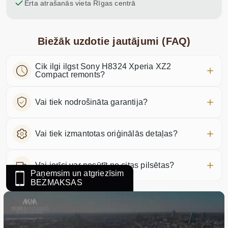
Ērta atrašanās vieta Rīgas centrā
Biežāk uzdotie jautājumi (FAQ)
Cik ilgi ilgst Sony H8324 Xperia XZ2
Compact remonts?
Vai tiek nodrošināta garantija?
Vai tiek izmantotas oriģinālās detaļas?
Vai ierīci var nosūtīt no citas pilsētas?
Paņemsim un atgriezīsim
BEZMAKSAS