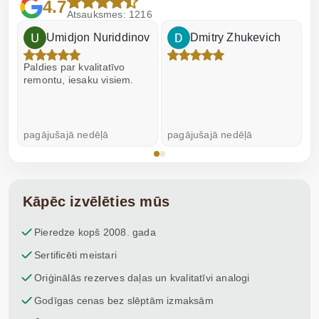
4.7
Atsauksmes: 1216
Umidjon Nuriddinov
Dmitry Zhukevich
Paldies par kvalitatīvo
I
remontu, iesaku visiem.
pagājušajā nedēļā
pagājušajā nedēļā
p
Kāpēc izvēlēties mūs
Pieredze kopš 2008. gada
Sertificēti meistari
Oriģinālās rezerves daļas un kvalitatīvi analogi
Godīgas cenas bez slēptām izmaksām