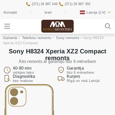
(371) 28 887 449
(371) 28 887 355
Kontakti
Ieiet
Latvija
(LV)
MOBILE
MONSTERS
Galvenā
Telefonu remonts
Sony remonts
Sony H8324
Xperia XZ2 Compact
Sony H8324 Xperia XZ2 Compact
remonts
Ātrs remonts ar garantiju līdz 6 mēnešiem
40-90 min
Garantija
vidējais laiks
līdz 6 mēnešiem
Diagnostika
Kurjers
bez maksas
Rīgā un visā Latvijā