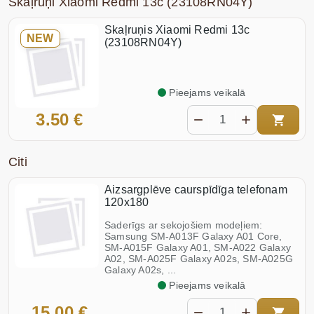
Skaļruņi Xiaomi Redmi 13c (23108RN04Y)
Skaļruņis Xiaomi Redmi 13c
NEW
(23108RN04Y)
Pieejams veikalā
3.50 €
Citi
Aizsargplēve caurspīdīga telefonam
120x180
Saderīgs ar sekojošiem modeļiem:
Samsung SM-A013F Galaxy A01 Core,
SM-A015F Galaxy A01, SM-A022 Galaxy
A02, SM-A025F Galaxy A02s, SM-A025G
Galaxy A02s, ...
Pieejams veikalā
15.00 €