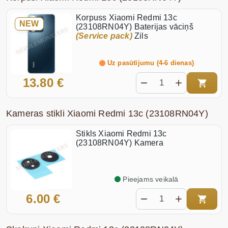
Korpuss Xiaomi Redmi 13c
NEW
(23108RN04Y) Baterijas vāciņš
(Service pack)
Zils
Uz pasūtījumu (4-6 dienas)
13.80 €
Kameras stikli Xiaomi Redmi 13c (23108RN04Y)
Stikls Xiaomi Redmi 13c
(23108RN04Y) Kamera
Pieejams veikalā
6.00 €