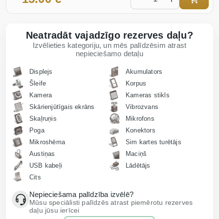
Neatradāt vajadzīgo rezerves daļu?
Izvēlieties kategoriju, un mēs palīdzēsim atrast
nepieciešamo detaļu
Displejs
Akumulators
Šleife
Korpus
Kamera
Kameras stikls
Skārienjūtīgais ekrāns
Vibrozvans
Skaļruņis
Mikrofons
Poga
Konektors
Mikroshēma
Sim kartes turētājs
Austiņas
Maciņš
USB kabeļi
Lādētājs
Cits
Nepieciešama palīdzība izvēlē?
Mūsu speciālisti palīdzēs atrast piemērotu rezerves
daļu jūsu ierīcei