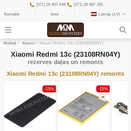
(371) 28 887 449
(371) 28 887 355
Kontakti
Ieiet
Latvija
(LV)
MOBILE
MONSTERS
Modeļi
Xiaomi
Xiaomi Redmi 13c (23108RN04Y)
Xiaomi Redmi 13c (23108RN04Y)
rezerves daļas un remonts
Xiaomi Redmi 13c (23108RN04Y) remonts
%
-15%
-15%