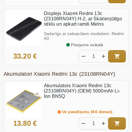
Displejs Xiaomi Redmi 13c
(23108RN04Y) H-2, ar Skārienjūtīgo
stiklu un apkart ramiti Melns
Saderīgs ar sekojošiem modeļiem: Redmi
A3
Pieejams veikalā
33.20 €
Akumulatori Xiaomi Redmi 13c (23108RN04Y)
Akumulators Xiaomi Redmi 13c
(23108RN04Y) (OEM) 5000mAh Li-
Ion BN5Q
Uz pasūtījumu (4-6 dienas)
13.80 €