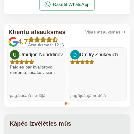
Rakstīt WhatsApp
Klientu atsauksmes
Visas atsauksmes
4.7
Atsauksmes: 1216
Umidjon Nuriddinov
Dmitry Zhukevich
Paldies par kvalitatīvo
I
remontu, iesaku visiem.
pagājušajā nedēļā
pagājušajā nedēļā
p
Kāpēc izvēlēties mūs