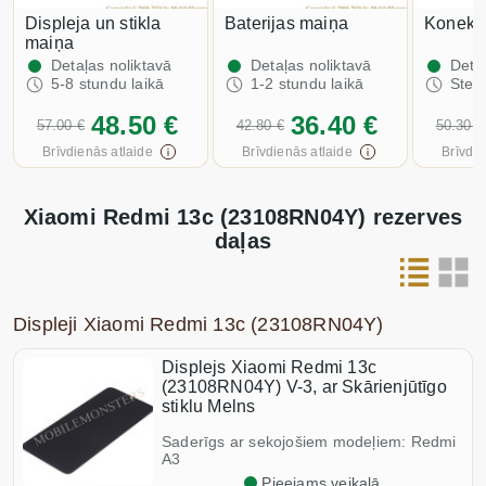
Displeja un stikla
Baterijas maiņa
Konekt
maiņa
Detaļas noliktavā
Detaļas noliktavā
Detaļ
5-8 stundu laikā
1-2 stundu laikā
Stei
48.50 €
36.40 €
57.00 €
42.80 €
50.30 €
Brīvdienās atlaide
Brīvdienās atlaide
Brīvdie
Xiaomi Redmi 13c (23108RN04Y) rezerves
daļas
Displeji Xiaomi Redmi 13c (23108RN04Y)
Displejs Xiaomi Redmi 13c
(23108RN04Y) V-3, ar Skārienjūtīgo
stiklu Melns
Saderīgs ar sekojošiem modeļiem: Redmi
A3
Pieejams veikalā