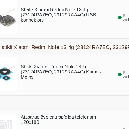
Šleife Xiaomi Redmi Note 13 4g
(23124RA7EO, 23129RAA4G) USB
Pi
vei
konnektors
 stikli Xiaomi Redmi Note 13 4g (23124RA7EO, 2312
Stikls Xiaomi Redmi Note 13 4g
(23124RA7EO, 23129RAA4G) Kamera
Pi
vei
Melns
Aizsargplēve caurspīdīga telefonam
120x180