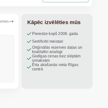
ksmes
Kāpēc izvēlēties mūs
Pieredze kopš 2008. gada
Dina Vituma
Sertificēti meistari
Umidj
Oriģinālās rezerves daļas un
Izcils serviss!
Paldies par
kvalitatīvi analogi
iesaku vis
Godīgas cenas bez slēptām
izmaksām
Ērta atrašanās vieta Rīgas
centrā
pirms nedēļas
pagājušajā