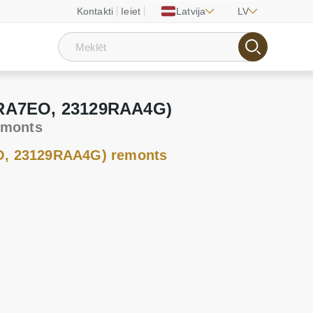
Kontakti
Ieiet
Latvija
LV
4RA7EO, 23129RAA4G)
emonts
O, 23129RAA4G) remonts