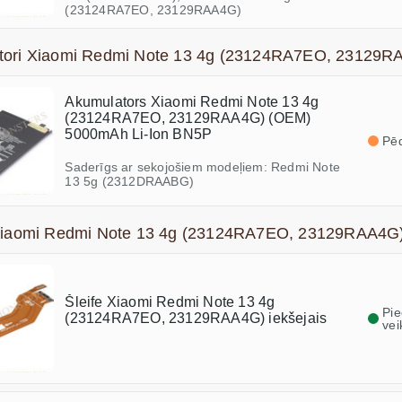
(23124RA7EO, 23129RAA4G)
tori Xiaomi Redmi Note 13 4g (23124RA7EO, 23129R
Akumulators Xiaomi Redmi Note 13 4g
(23124RA7EO, 23129RAA4G) (OEM)
5000mAh Li-Ion BN5P
Pēd
Saderīgs ar sekojošiem modeļiem: Redmi Note
13 5g (2312DRAABG)
 Xiaomi Redmi Note 13 4g (23124RA7EO, 23129RAA4G
Šleife Xiaomi Redmi Note 13 4g
Pi
(23124RA7EO, 23129RAA4G) iekšejais
vei