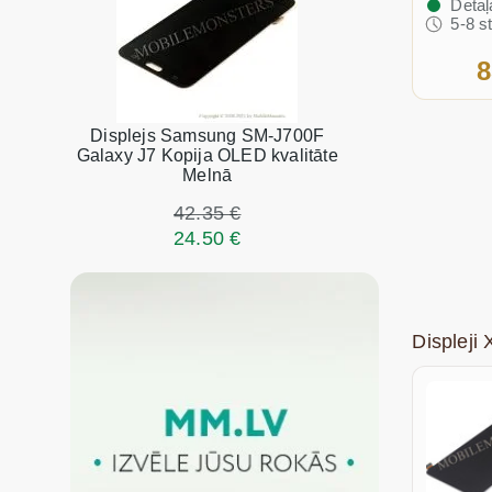
Detaļ
5-8 s
8
Displejs Samsung SM-J700F
Galaxy J7 Kopija OLED kvalitāte
Melnā
42.35 €
24.50 €
Displej