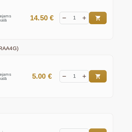
eejams
14.50 €
kalā
9RAA4G)
eejams
5.00 €
kalā