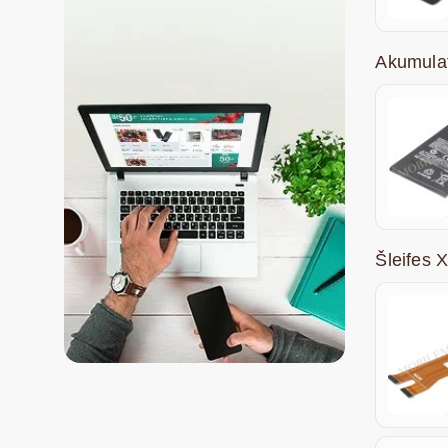
Akumula
Šleifes