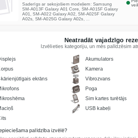
Pi
Saderīgs ar sekojošiem modeļiem: Samsung
vei
SM-A013F Galaxy A01 Core, SM-A015F Galaxy
A01, SM-A022 Galaxy A02, SM-A025F Galaxy
A02s, SM-A025G Galaxy A02s, ...
Neatradāt vajadzīgo rez
Izvēlieties kategoriju, un mēs palīdzēsim a
isplejs
Akumulators
Korpus
Kamera
kārienjūtīgais ekrāns
Vibrozvans
ikrofons
Poga
Mikroshēma
Sim kartes turētājs
Maciņš
USB kabeļi
its
epieciešama palīdzība izvēlē?