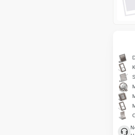
D
S
M
C
N