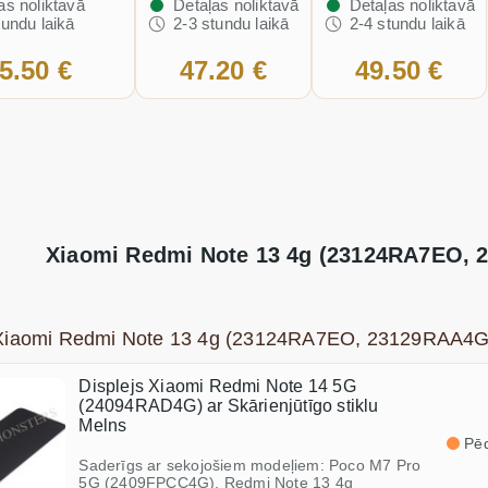
as noliktavā
Detaļas noliktavā
Detaļas noliktavā
tundu laikā
2-3 stundu laikā
2-4 stundu laikā
5.50 €
47.20 €
49.50 €
Xiaomi Redmi Note 13 4g (23124RA7EO, 
i Xiaomi Redmi Note 13 4g (23124RA7EO, 23129RAA4G
Displejs Xiaomi Redmi Note 14 5G
(24094RAD4G) ar Skārienjūtīgo stiklu
Melns
Pēd
Saderīgs ar sekojošiem modeļiem: Poco M7 Pro
5G (2409FPCC4G), Redmi Note 13 4g