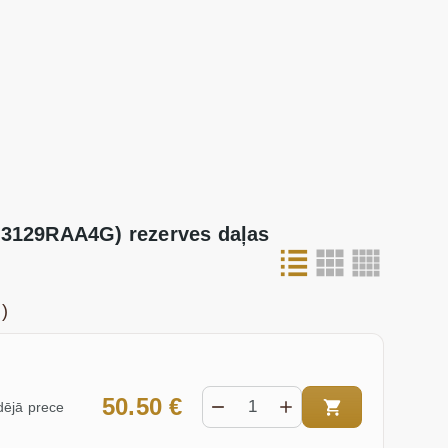
23129RAA4G) rezerves daļas
)
50.50 €
ējā prece