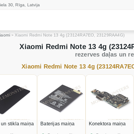
iela 30, Rīga, Latvija
iaomi
Xiaomi Redmi Note 13 4g (23124RA7EO, 23129RAA4G)
Xiaomi Redmi Note 13 4g (2312
rezerves daļas un r
Xiaomi Redmi Note 13 4g (23124RA7E
a un stikla maiņa
Baterijas maiņa
Konektora maiņa