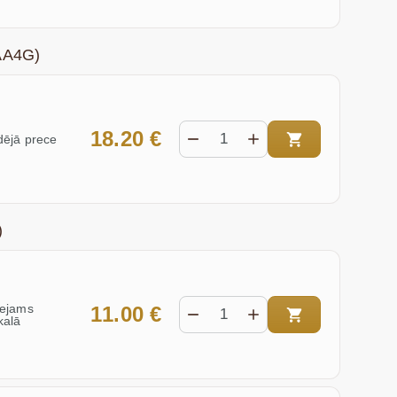
AA4G)
18.20 €
ējā prece
)
eejams
11.00 €
kalā