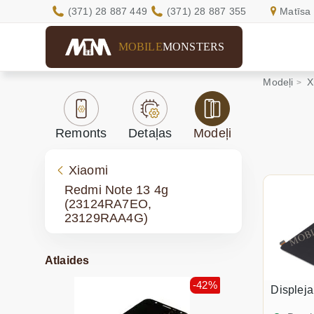
(371) 28 887 449
(371) 28 887 355
Matīsa 
MOBILE
MONSTERS
Modeļi
X
Remonts
Detaļas
Modeļi
Xiaomi
Redmi Note 13 4g
(23124RA7EO,
23129RAA4G)
Atlaides
-42%
Displej