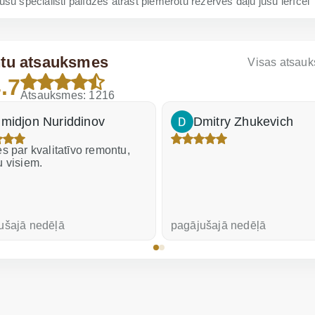
su speciālisti palīdzēs atrast piemērotu rezerves daļu jūsu ierīcei
ntu atsauksmes
Visas atsau
.7
Atsauksmes: 1216
midjon Nuriddinov
Dmitry Zhukevich
s par kvalitatīvo remontu,
u visiem.
ušajā nedēļā
pagājušajā nedēļā