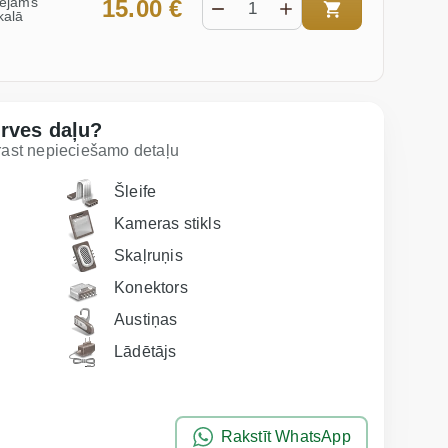
eejams
15.00 €
kalā
erves daļu?
trast nepieciešamo detaļu
Šleife
Kameras stikls
Skaļruņis
Konektors
Austiņas
Lādētājs
Rakstīt WhatsApp