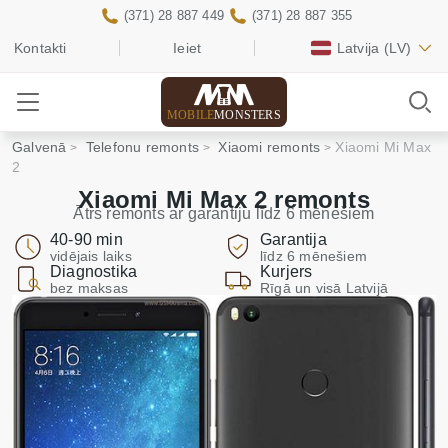
(371) 28 887 449
(371) 28 887 355
Kontakti
Ieiet
Latvija
(LV)
MOBILE
MONSTERS
Galvenā
Telefonu remonts
Xiaomi remonts
Xiaomi Mi Max
2
Xiaomi Mi Max 2 remonts
Ātrs remonts ar garantiju līdz 6 mēnešiem
40-90 min
Garantija
vidējais laiks
līdz 6 mēnešiem
Diagnostika
Kurjers
bez maksas
Rīgā un visā Latvijā