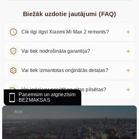
Biežāk uzdotie jautājumi (FAQ)
Cik ilgi ilgst Xiaomi Mi Max 2 remonts?
Vai tiek nodrošināta garantija?
Vai tiek izmantotas oriģinālās detaļas?
Vai ierīci var nosūtīt no citas pilsētas?
Paņemsim un atgriezīsim
BEZMAKSAS