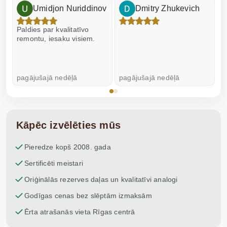
Umidjon Nuriddinov
Dmitry Zhukevich
Paldies par kvalitatīvo
I
remontu, iesaku visiem.
pagājušajā nedēļā
pagājušajā nedēļā
p
Kāpēc izvēlēties mūs
Pieredze kopš 2008. gada
Sertificēti meistari
Oriģinālās rezerves daļas un kvalitatīvi analogi
Godīgas cenas bez slēptām izmaksām
Ērta atrašanās vieta Rīgas centrā