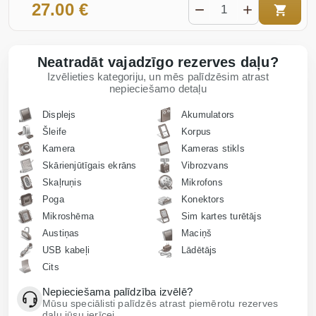
27.00 €
Neatradāt vajadzīgo rezerves daļu?
Izvēlieties kategoriju, un mēs palīdzēsim atrast
nepieciešamo detaļu
Displejs
Akumulators
Šleife
Korpus
Kamera
Kameras stikls
Skārienjūtīgais ekrāns
Vibrozvans
Skaļruņis
Mikrofons
Poga
Konektors
Mikroshēma
Sim kartes turētājs
Austiņas
Maciņš
USB kabeļi
Lādētājs
Cits
Nepieciešama palīdzība izvēlē?
Mūsu speciālisti palīdzēs atrast piemērotu rezerves
daļu jūsu ierīcei