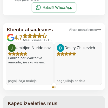
Rakstīt WhatsApp
Klientu atsauksmes
Visas atsauksmes
4.7
Atsauksmes: 1216
Umidjon Nuriddinov
Dmitry Zhukevich
Paldies par kvalitatīvo
I
remontu, iesaku visiem.
pagājušajā nedēļā
pagājušajā nedēļā
p
Kāpēc izvēlēties mūs