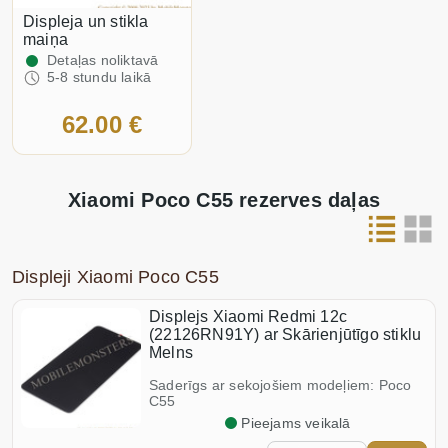
Displeja un stikla
maiņa
Detaļas noliktavā
5-8 stundu laikā
62.00 €
Xiaomi Poco C55 rezerves daļas
Displeji Xiaomi Poco C55
Displejs Xiaomi Redmi 12c
(22126RN91Y) ar Skārienjūtīgo stiklu
Melns
Saderīgs ar sekojošiem modeļiem: Poco
C55
Pieejams veikalā