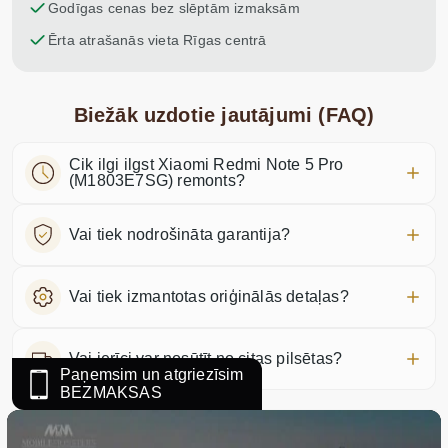
Godīgas cenas bez slēptām izmaksām
Ērta atrašanās vieta Rīgas centrā
Biežāk uzdotie jautājumi (FAQ)
Cik ilgi ilgst Xiaomi Redmi Note 5 Pro
(M1803E7SG) remonts?
Vai tiek nodrošināta garantija?
Vai tiek izmantotas oriģinālās detaļas?
Vai ierīci var nosūtīt no citas pilsētas?
Paņemsim un atgriezīsim
BEZMAKSAS