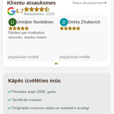
Klientu atsauksmes
Visas atsauksmes
4.7
Atsauksmes: 1216
Umidjon Nuriddinov
Dmitry Zhukevich
Paldies par kvalitatīvo
I
remontu, iesaku visiem.
pagājušajā nedēļā
pagājušajā nedēļā
p
Kāpēc izvēlēties mūs
Pieredze kopš 2008. gada
Sertificēti meistari
Oriģinālās rezerves daļas un kvalitatīvi analogi