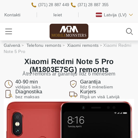
(371) 28 887 449
(371) 28 887 355
Kontakti
Ieiet
Latvija
(LV)
MOBILE
MONSTERS
Galvenā
Telefonu remonts
Xiaomi remonts
Xiaomi Redmi
Note 5 Pro
Xiaomi Redmi Note 5 Pro
(M1803E7SG) remonts
Ātrs remonts ar garantiju līdz 6 mēnešiem
40-90 min
Garantija
vidējais laiks
līdz 6 mēnešiem
Diagnostika
Kurjers
bez maksas
Rīgā un visā Latvijā