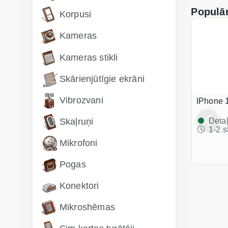
Populār
Korpusi
Kameras
Kameras stikli
Skārienjūtīgie ekrāni
Vibrozvani
S918B Galaxy S23 Ultra Displeja un stikla maiņa
iPhone 
oliktavā
Detaļ
Skaļruņi
 laikā
1-2 s
Mikrofoni
265.10 €
Pogas
Konektori
Mikroshēmas