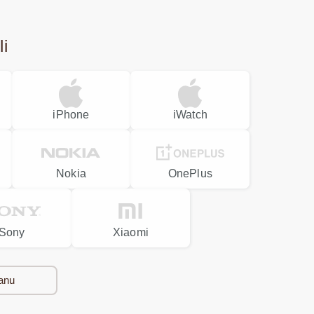
li
iPhone
iWatch
Nokia
OnePlus
Sony
Xiaomi
anu