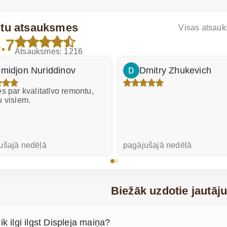
ntu atsauksmes
Visas atsau
.7
Atsauksmes: 1216
midjon Nuriddinov
Dmitry Zhukevich
s par kvalitatīvo remontu,
u visiem.
ušajā nedēļā
pagājušajā nedēļā
Biežāk uzdotie jautāj
ik ilgi ilgst Displeja maiņa?