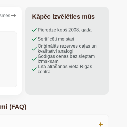
ksmes
Kāpēc izvēlēties mūs
Pieredze kopš 2008. gada
Dina Vituma
Sertificēti meistari
Umidj
Oriģinālās rezerves daļas un
Izcils serviss!
Paldies par
kvalitatīvi analogi
iesaku vis
Godīgas cenas bez slēptām
izmaksām
Ērta atrašanās vieta Rīgas
centrā
pirms nedēļas
pagājušajā
umi (FAQ)