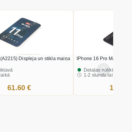
 (A2215) Displeja un stikla maiņa
iPhone 16 Pro Max Disple
iktavā
Detaļas noliktavā
laikā
1-2 stundu laikā
61.60 €
121.30