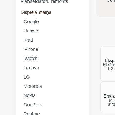
Cen
Planšetdatoru remonts
Displeja maiņa
Google
Huawei
iPad
iPhone
iWatch
Eksp
Ekrāns
Lenovo
1-3 
LG
Motorola
Nokia
Ērta a
Mū
OnePlus
atr
Realme