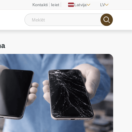
Kontakti
Ieiet
Latvija
LV
ņa