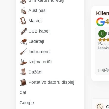
Sim kartes turētāji
Austiņas
Klie
4
Maciņi
USB kabeļi
h
Dina Vituma
U
Lādētāji
Izcils serviss!
Paldie
iesak
Instrumenti
Izejmateriāli
pirms nedēļas
pagāj
Dažādi
Portatīvo datoru displeji
Cat
Google
C