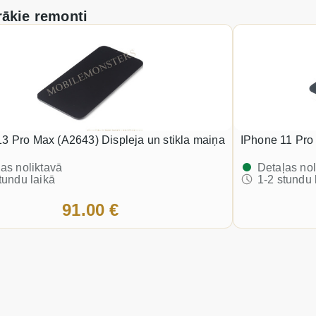
ākie remonti
13 Pro Max (A2643) Displeja un stikla maiņa
iPhone 11 Pro
as noliktavā
Detaļas nol
tundu laikā
1-2 stundu 
91.00 €