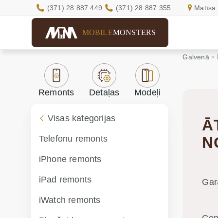
(371) 28 887 449
(371) 28 887 355
Matīsa 
MOBILE
MONSTERS
Galvenā
Remonts
Detaļas
Modeļi
Visas kategorijas
Ā
Telefonu remonts
N
iPhone remonts
iPad remonts
Gar
iWatch remonts