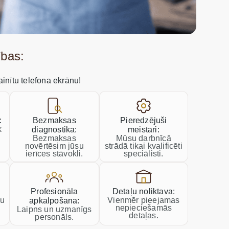
ības:
mainītu telefona ekrānu!
:
Bezmaksas
Pieredzējuši
k
diagnostika:
meistari:
Bezmaksas
Mūsu darbnīcā
novērtēsim jūsu
strādā tikai kvalificēti
ierīces stāvokli.
speciālisti.
Profesionāla
Detaļu noliktava:
ku
Vienmēr pieejamas
apkalpošana:
nepieciešamās
Laipns un uzmanīgs
detaļas.
personāls.