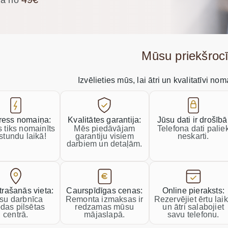
a no
Mūsu priekšroc
Izvēlieties mūs, lai ātri un kvalitatīvi no
ress nomaiņa:
Kvalitātes garantija:
Jūsu dati ir drošībā
 tiks nomainīts
Mēs piedāvājam
Telefona dati palie
stundu laikā!
garantiju visiem
neskarti.
darbiem un detaļām.
trašanās vieta:
Caurspīdīgas cenas:
Online pieraksts:
su darbnīca
Remonta izmaksas ir
Rezervējiet ērtu lai
odas pilsētas
redzamas mūsu
un ātri salabojiet
centrā.
mājaslapā.
savu telefonu.