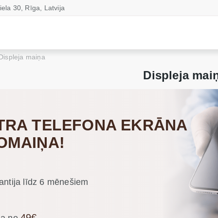
iela 30, Rīga, Latvija
Displeja maiņa
Displeja mai
TRA TELEFONA EKRĀNA
OMAIŅA!
antija līdz 6 mēnešiem
49€