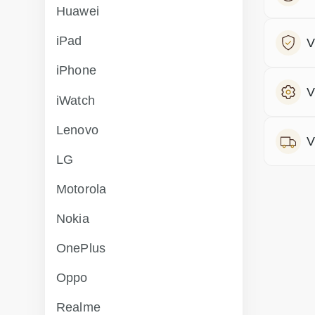
Huawei
iPad
V
iPhone
V
iWatch
Lenovo
V
LG
Motorola
Nokia
OnePlus
Oppo
Realme