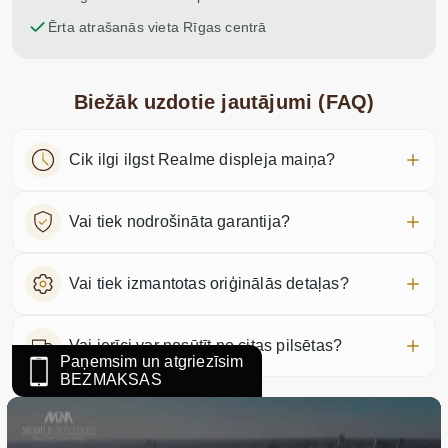
Ērta atrašanās vieta Rīgas centrā
Biežāk uzdotie jautājumi (FAQ)
Cik ilgi ilgst Realme displeja maiņa?
Vai tiek nodrošināta garantija?
Vai tiek izmantotas oriģinālās detaļas?
Vai ierīci var nosūtīt no citas pilsētas?
Paņemsim un atgriezīsim
BEZMAKSAS