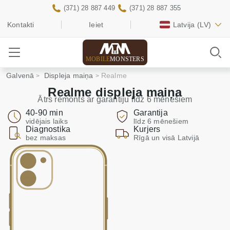
(371) 28 887 449
(371) 28 887 355
Kontakti
Ieiet
Latvija
(LV)
MOBILE
MONSTERS
Galvenā
Displeja maiņa
Realme
Realme displeja maiņa
Ātrs remonts ar garantiju līdz 6 mēnešiem
40-90 min
Garantija
vidējais laiks
līdz 6 mēnešiem
Diagnostika
Kurjers
bez maksas
Rīgā un visā Latvijā