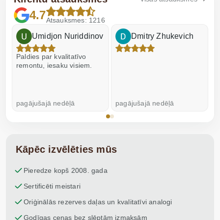
4.7
Atsauksmes: 1216
Umidjon Nuriddinov
Dmitry Zhukevich
Paldies par kvalitatīvo
I
remontu, iesaku visiem.
pagājušajā nedēļā
pagājušajā nedēļā
p
Kāpēc izvēlēties mūs
Pieredze kopš 2008. gada
Sertificēti meistari
Oriģinālās rezerves daļas un kvalitatīvi analogi
Godīgas cenas bez slēptām izmaksām