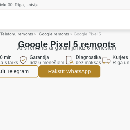
iela 30, Rīga, Latvija
Telefonu remonts
Google remonts
Google Pixel 5
Google Pixel 5 remonts
Ātrs remonts ar garantiju līdz 6 mēnešiem
0 min
Garantija
Diagnostika
Kurjers
jais laiks
līdz 6 mēnešiem
bez maksas
Rīgā un 
tīt Telegram
Rakstīt WhatsApp