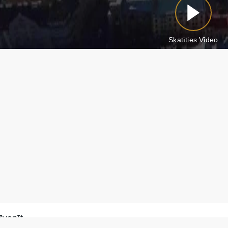
Skatīties Video
Zvanīt
Rakstīt WhatsApp