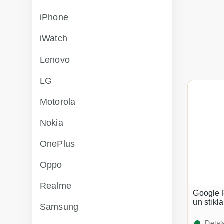
iPhone
iWatch
Lenovo
LG
Motorola
Nokia
OnePlus
Oppo
Realme
Google P
un stikl
Samsung
Detaļ