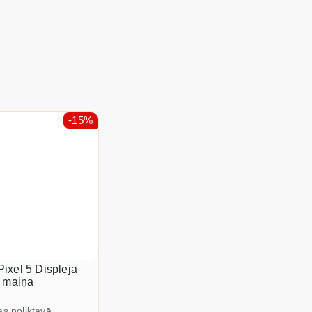
-15%
ixel 5 Displeja
a maiņa
as noliktavā