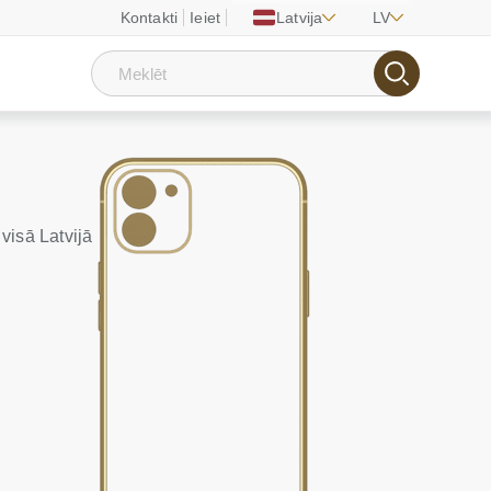
Kontakti
Ieiet
Latvija
LV
visā Latvijā