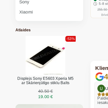
Sony
5-8 s
255.50
Xiaomi
Brīvd
Atlaides
-53%
Klie
4
Displejs Sony E5603 Xperia M5
ar Skārienjūtīgo stiklu Balts
h
Dina Vituma
U
40.50 €
19.00 €
Izcils serviss!
Paldie
iesak