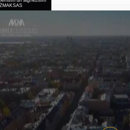
emsim un atgriezīsim
ZMAKSAS