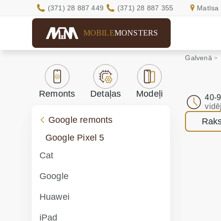
(371) 28 887 449
(371) 28 887 355
Matīsa 
MOBILE
MONSTERS
Galvenā
Remonts
Detaļas
Modeļi
40-9
vidē
Google remonts
Raks
Google Pixel 5
Cat
Google
Huawei
iPad