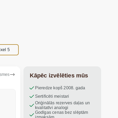
xel 5
ksmes
Kāpēc izvēlēties mūs
Pieredze kopš 2008. gada
Dina Vituma
Sertificēti meistari
Umidj
Oriģinālās rezerves daļas un
Izcils serviss!
Paldies par
kvalitatīvi analogi
iesaku vis
Godīgas cenas bez slēptām
izmaksām