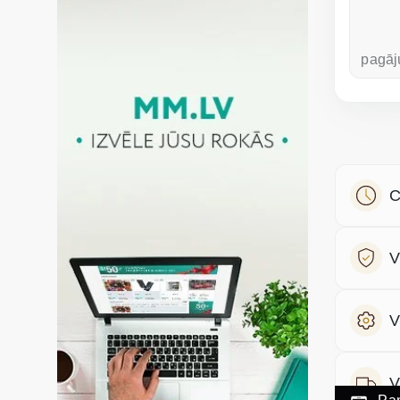
pirms nedēļas
pagāj
C
V
V
V