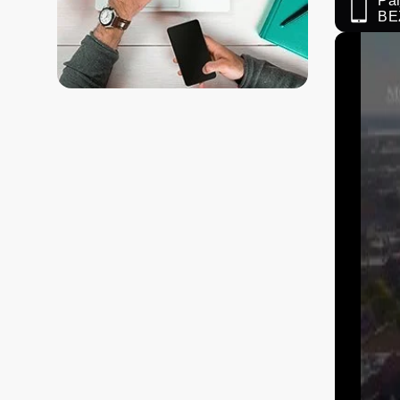
Paņ
BE