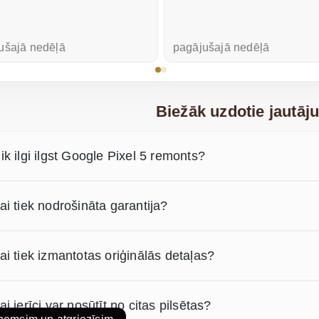
ušajā nedēļā
pagājušajā nedēļā
Biežāk uzdotie jautāj
ik ilgi ilgst Google Pixel 5 remonts?
ai tiek nodrošināta garantija?
ai tiek izmantotas oriģinālās detaļas?
ai ierīci var nosūtīt no citas pilsētas?