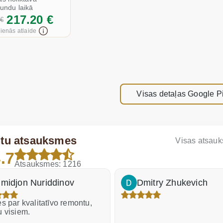
tundu laikā
217.20 €
 €
ienās atlaide
Visas detaļas Google Pi
ntu atsauksmes
Visas atsau
.7
Atsauksmes: 1216
midjon Nuriddinov
Dmitry Zhukevich
s par kvalitatīvo remontu,
u visiem.