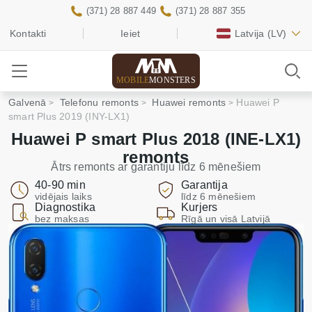
(371) 28 887 449
(371) 28 887 355
Kontakti
Ieiet
Latvija
(LV)
MOBILE
MONSTERS
Galvenā
Telefonu remonts
Huawei remonts
Huawei P
smart Plus 2019 (INY-LX1)
Huawei P smart Plus 2018 (INE-LX1)
remonts
Ātrs remonts ar garantiju līdz 6 mēnešiem
40-90 min
Garantija
vidējais laiks
līdz 6 mēnešiem
Diagnostika
Kurjers
bez maksas
Rīgā un visā Latvijā