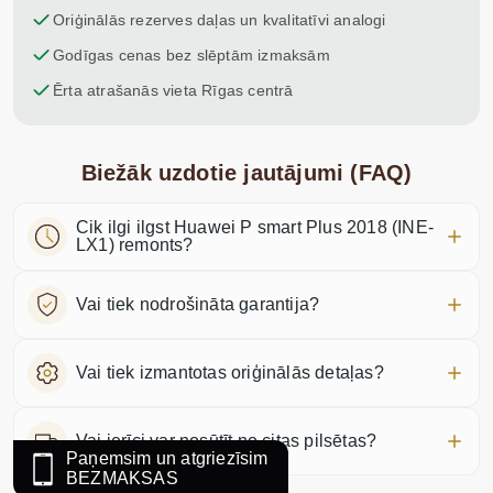
Oriģinālās rezerves daļas un kvalitatīvi analogi
Godīgas cenas bez slēptām izmaksām
Ērta atrašanās vieta Rīgas centrā
Biežāk uzdotie jautājumi (FAQ)
Cik ilgi ilgst Huawei P smart Plus 2018 (INE-
LX1) remonts?
Vai tiek nodrošināta garantija?
Vai tiek izmantotas oriģinālās detaļas?
Vai ierīci var nosūtīt no citas pilsētas?
Paņemsim un atgriezīsim
BEZMAKSAS