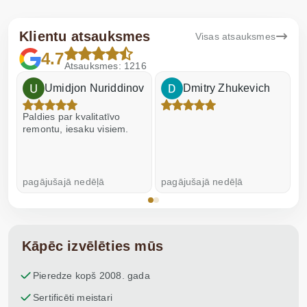
Klientu atsauksmes
Visas atsauksmes
4.7
Atsauksmes: 1216
Umidjon Nuriddinov
Dmitry Zhukevich
Paldies par kvalitatīvo
I
remontu, iesaku visiem.
pagājušajā nedēļā
pagājušajā nedēļā
p
Kāpēc izvēlēties mūs
Pieredze kopš 2008. gada
Sertificēti meistari