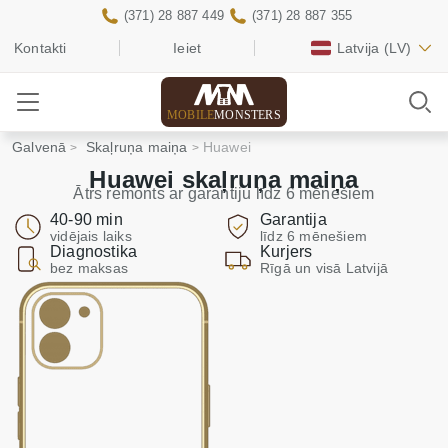
(371) 28 887 449
(371) 28 887 355
Kontakti
Ieiet
Latvija
(LV)
MOBILE
MONSTERS
Galvenā
Skaļruņa maiņa
Huawei
Huawei skaļruņa maiņa
Ātrs remonts ar garantiju līdz 6 mēnešiem
40-90 min
Garantija
vidējais laiks
līdz 6 mēnešiem
Diagnostika
Kurjers
bez maksas
Rīgā un visā Latvijā