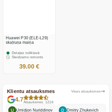
Huawei P30 (ELE-L29)
skaļruņa maiņa
Detaļas noliktavā
Steidzams remonts
39.00 €
Klientu atsauksmes
Visas atsauksmes
4.7
Atsauksmes: 1216
Umidjon Nuriddinov
Dmitry Zhukevich