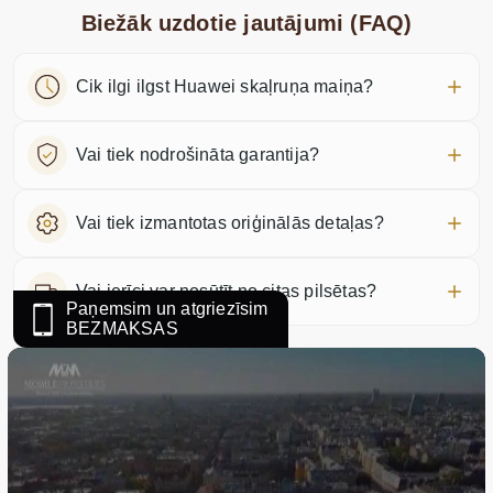
Biežāk uzdotie jautājumi (FAQ)
Cik ilgi ilgst Huawei skaļruņa maiņa?
Vai tiek nodrošināta garantija?
Vai tiek izmantotas oriģinālās detaļas?
Vai ierīci var nosūtīt no citas pilsētas?
Paņemsim un atgriezīsim
BEZMAKSAS