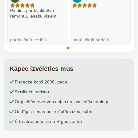
Paldies par kvalitatīvo
I
remontu, iesaku visiem.
pagājušajā nedēļā
pagājušajā nedēļā
p
Kāpēc izvēlēties mūs
Pieredze kopš 2008. gada
Sertificēti meistari
Oriģinālās rezerves daļas un kvalitatīvi analogi
Godīgas cenas bez slēptām izmaksām
Ērta atrašanās vieta Rīgas centrā