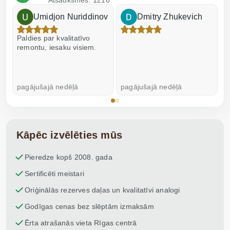
Atsauksmes: 1216
Umidjon Nuriddinov
Dmitry Zhukevich
Paldies par kvalitatīvo
I
remontu, iesaku visiem.
pagājušajā nedēļā
pagājušajā nedēļā
p
Kāpēc izvēlēties mūs
Pieredze kopš 2008. gada
Sertificēti meistari
Oriģinālās rezerves daļas un kvalitatīvi analogi
Godīgas cenas bez slēptām izmaksām
Ērta atrašanās vieta Rīgas centrā