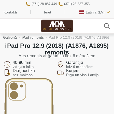
(371) 28 887 449
(371) 28 887 355
Kontakti
Ieiet
Latvija
(LV)
MOBILE
MONSTERS
Galvenā
iPad remonts
iPad Pro 12.9 (2018) (A1876, A1895)
iPad Pro 12.9 (2018) (A1876, A1895)
remonts
Ātrs remonts ar garantiju līdz 6 mēnešiem
40-90 min
Garantija
vidējais laiks
līdz 6 mēnešiem
Diagnostika
Kurjers
bez maksas
Rīgā un visā Latvijā