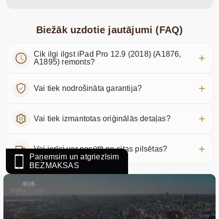
Biežāk uzdotie jautājumi (FAQ)
Cik ilgi ilgst iPad Pro 12.9 (2018) (A1876,
A1895) remonts?
Vai tiek nodrošināta garantija?
Vai tiek izmantotas oriģinālās detaļas?
Vai ierīci var nosūtīt no citas pilsētas?
Paņemsim un atgriezīsim
BEZMAKSAS