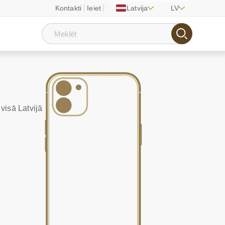
Kontakti
Ieiet
Latvija
LV
visā Latvijā