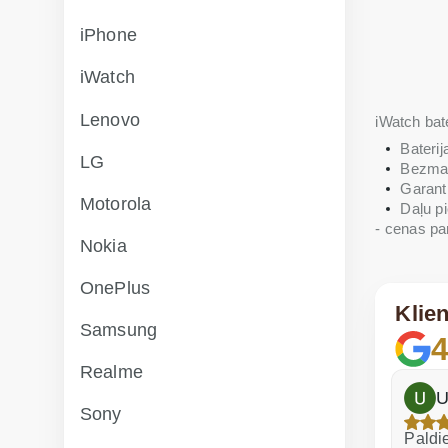
iPhone
iWatch
Lenovo
iWatch bat
Baterij
LG
Bezmak
Garant
Motorola
Daļu p
- cenas pa
Nokia
OnePlus
Klie
Samsung
4
Realme
h
Dina Vituma
U
Sony
Izcils serviss!
Paldie