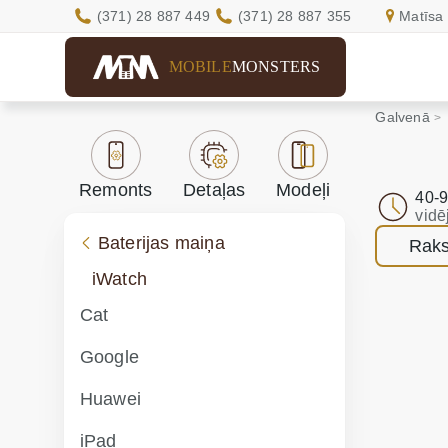
(371) 28 887 449
(371) 28 887 355
Matīsa 
MOBILE
MONSTERS
Galvenā
Remonts
Detaļas
Modeļi
40-9
vidē
Baterijas maiņa
Raks
iWatch
Cat
Google
Huawei
iPad