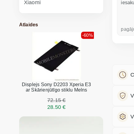
Xiaomi
iesak
Atlaides
pirms nedēļas
pagāj
-60%
C
Displejs Sony D2203 Xperia E3
ar Skārienjūtīgo stiklu Melns
V
72.15 €
28.50 €
V