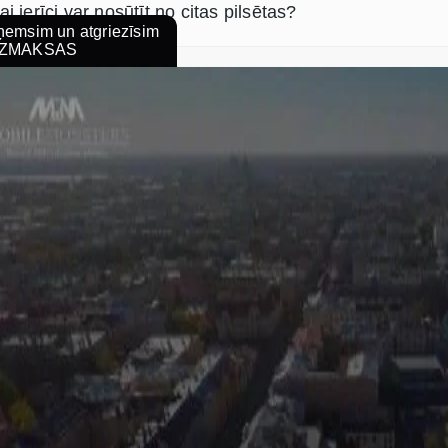
ai ierīci var nosūtīt no citas pilsētas?
emsim un atgriezīsim
ZMAKSAS