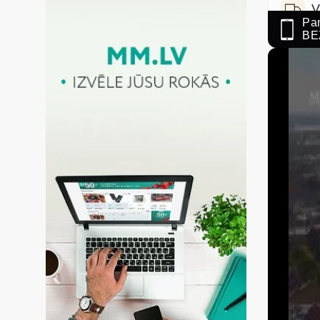
V
Paņ
BE