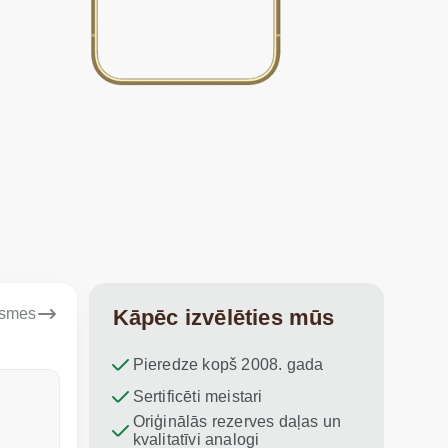
ksmes
Kāpēc izvēlēties mūs
Pieredze kopš 2008. gada
Dina Vituma
Sertificēti meistari
Umidj
Oriģinālās rezerves daļas un
Izcils serviss!
Paldies par
kvalitatīvi analogi