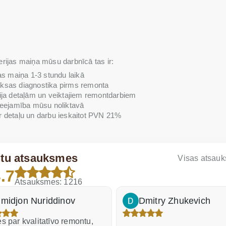
erijas maiņa mūsu darbnīcā tas ir:
as maiņa 1-3 stundu laikā
sas diagnostika pirms remonta
ija detaļām un veiktajiem remontdarbiem
ieejamība mūsu noliktavā
r detaļu un darbu ieskaitot PVN 21%
ntu atsauksmes
Visas atsau
.7
Atsauksmes: 1216
midjon Nuriddinov
Dmitry Zhukevich
s par kvalitatīvo remontu,