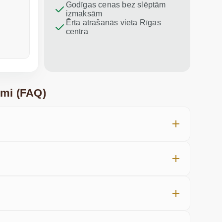
iesaku vis
Godīgas cenas bez slēptām
izmaksām
Ērta atrašanās vieta Rīgas
centrā
pirms nedēļas
pagājušajā
umi (FAQ)