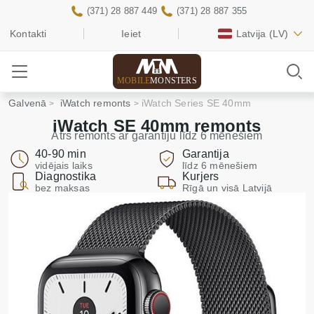
(371) 28 887 449
(371) 28 887 355
Kontakti
Ieiet
Latvija
(LV)
MOBILE
MONSTERS
Galvenā
iWatch remonts
iWatch Series SE 40mm
iWatch SE 40mm remonts
Ātrs remonts ar garantiju līdz 6 mēnešiem
40-90 min
Garantija
vidējais laiks
līdz 6 mēnešiem
Diagnostika
Kurjers
bez maksas
Rīgā un visā Latvijā