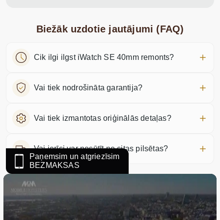
Biežāk uzdotie jautājumi (FAQ)
Cik ilgi ilgst iWatch SE 40mm remonts?
Vai tiek nodrošināta garantija?
Vai tiek izmantotas oriģinālās detaļas?
Vai ierīci var nosūtīt no citas pilsētas?
Paņemsim un atgriezīsim
BEZMAKSAS