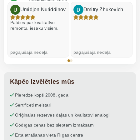
Umidjon Nuriddinov
Dmitry Zhukevich
Paldies par kvalitatīvo
I
remontu, iesaku visiem.
pagājušajā nedēļā
pagājušajā nedēļā
p
Kāpēc izvēlēties mūs
Pieredze kopš 2008. gada
Sertificēti meistari
Oriģinālās rezerves daļas un kvalitatīvi analogi
Godīgas cenas bez slēptām izmaksām
Ērta atrašanās vieta Rīgas centrā