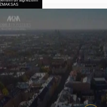
emsim un atgriezīsim
ZMAKSAS