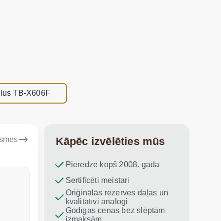
Plus TB-X606F
ksmes
Kāpēc izvēlēties mūs
Pieredze kopš 2008. gada
Dina Vituma
Sertificēti meistari
Umidj
Oriģinālās rezerves daļas un
Izcils serviss!
Paldies par
kvalitatīvi analogi
iesaku vis
Godīgas cenas bez slēptām
izmaksām