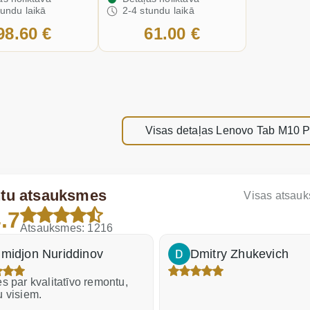
tundu laikā
2-4 stundu laikā
98.60 €
61.00 €
Visas detaļas Lenovo Tab M10 
ntu atsauksmes
Visas atsau
.7
Atsauksmes: 1216
midjon Nuriddinov
Dmitry Zhukevich
s par kvalitatīvo remontu,
u visiem.