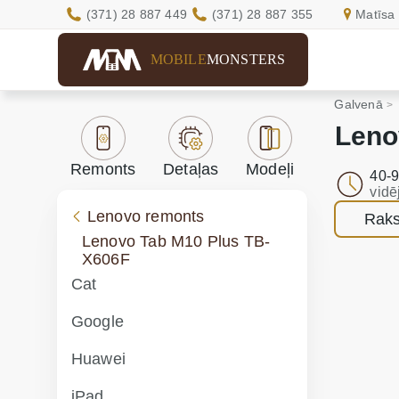
(371) 28 887 449
(371) 28 887 355
Matīsa 
MOBILE
MONSTERS
Galvenā
Leno
Remonts
Detaļas
Modeļi
40-9
vidē
Lenovo remonts
Raks
Lenovo Tab M10 Plus TB-
X606F
Cat
Google
Huawei
iPad