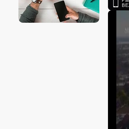
Paņ
BE