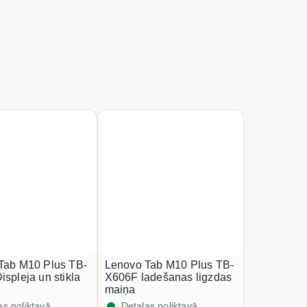
Tab M10 Plus TB-
Lenovo Tab M10 Plus TB-
spleja un stikla
X606F ladešanas ligzdas
maiņa
as noliktavā
Detaļas noliktavā