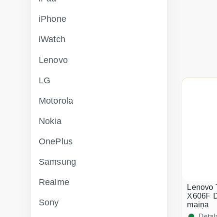
iPhone
iWatch
Lenovo
LG
Motorola
Nokia
OnePlus
Samsung
Realme
Lenovo 
X606F Di
Sony
maiņa
Detaļ