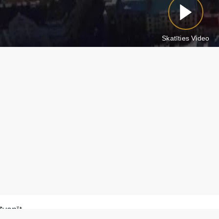
Skatīties Video
Zvanīt
Rakstīt WhatsApp