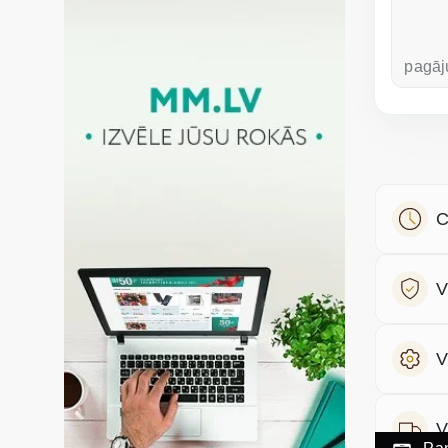
pirms nedēļas
pagāj
C
V
V
V