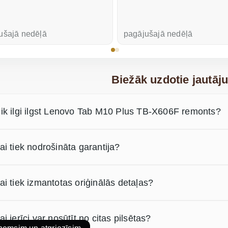
ušajā nedēļā
pagājušajā nedēļā
Biežāk uzdotie jautāj
ik ilgi ilgst Lenovo Tab M10 Plus TB-X606F remonts?
ai tiek nodrošināta garantija?
ai tiek izmantotas oriģinālās detaļas?
ai ierīci var nosūtīt no citas pilsētas?