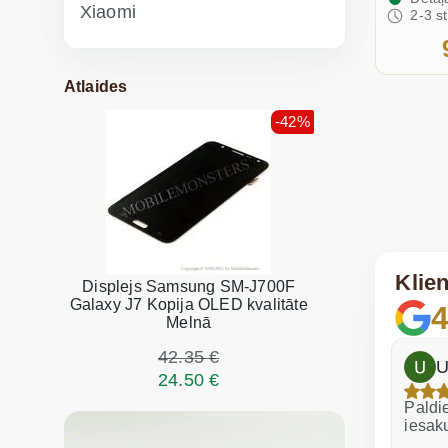
Xiaomi
2-3 s
Atlaides
-42%
Klie
Displejs Samsung SM-J700F
Galaxy J7 Kopija OLED kvalitāte
4
Melnā
42.35 €
h
Dina Vituma
U
24.50 €
Izcils serviss!
Paldie
iesak