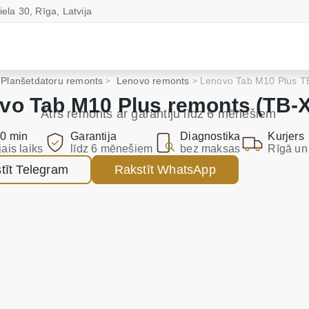
iela 30, Rīga, Latvija
Planšetdatoru remonts
Lenovo remonts
Lenovo Tab M10 Plus 
vo Tab M10 Plus remonts (TB-
Ātrs remonts ar garantiju līdz 6 mēnešiem
0 min
Garantija
Diagnostika
Kurjers
jais laiks
līdz 6 mēnešiem
bez maksas
Rīgā un 
tīt Telegram
Rakstīt WhatsApp