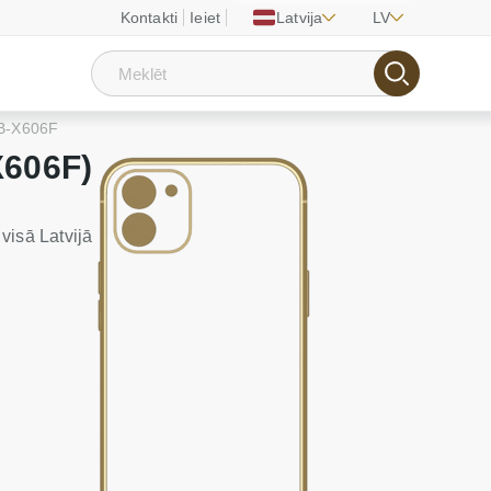
Kontakti
Ieiet
Latvija
LV
TB-X606F
X606F)
visā Latvijā