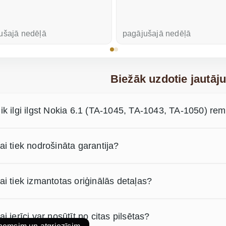
ušajā nedēļā
pagājušajā nedēļā
Biežāk uzdotie jautāj
ik ilgi ilgst Nokia 6.1 (TA-1045, TA-1043, TA-1050) re
ai tiek nodrošināta garantija?
ai tiek izmantotas oriģinālās detaļas?
ai ierīci var nosūtīt no citas pilsētas?