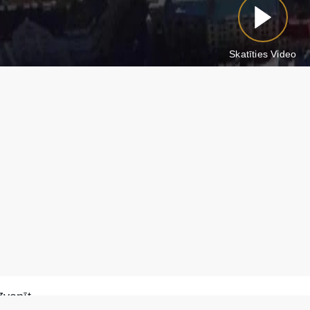
Skatīties Video
Zvanīt
Rakstīt WhatsApp