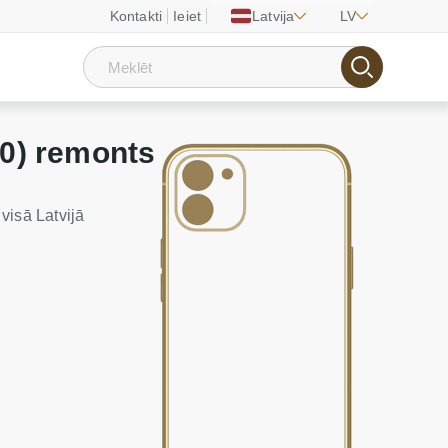
Kontakti
Ieiet
Latvija
LV
50) remonts
visā Latvijā