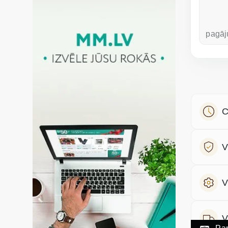
pirms nedēļas
pagāj
C
V
V
V