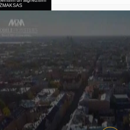
emsim un atgriezīsim
ZMAKSAS