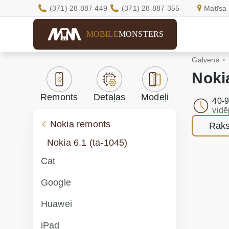
(371) 28 887 449
(371) 28 887 355
Matīsa 
MOBILE
MONSTERS
Galvenā
Noki
Remonts
Detaļas
Modeļi
40-9
vidē
Nokia remonts
Raks
Nokia 6.1 (ta-1045)
Cat
Google
Huawei
iPad