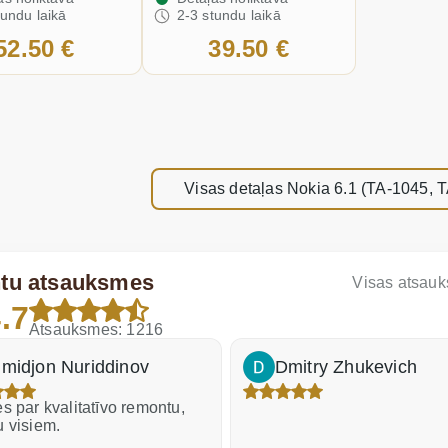
tundu laikā
2-3 stundu laikā
52.50 €
39.50 €
Visas detaļas Nokia 6.1 (TA-1045, 
ntu atsauksmes
Visas atsau
.7
Atsauksmes: 1216
midjon Nuriddinov
Dmitry Zhukevich
s par kvalitatīvo remontu,
u visiem.