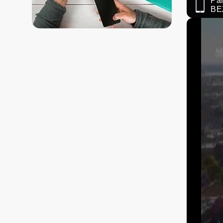
Paņ
BE