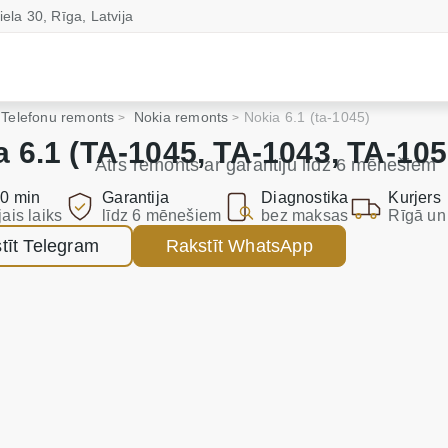
iela 30, Rīga, Latvija
Telefonu remonts
Nokia remonts
Nokia 6.1 (ta-1045)
a 6.1 (TA-1045, TA-1043, TA-10
Ātrs remonts ar garantiju līdz 6 mēnešiem
0 min
Garantija
Diagnostika
Kurjers
jais laiks
līdz 6 mēnešiem
bez maksas
Rīgā un 
tīt Telegram
Rakstīt WhatsApp