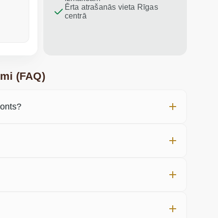
Ērta atrašanās vieta Rīgas
centrā
pirms nedēļas
pagājušajā
umi (FAQ)
monts?