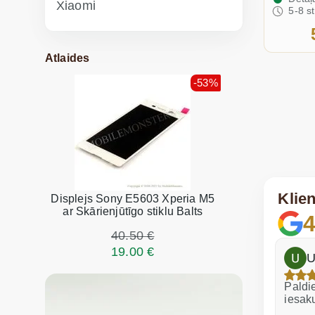
Xiaomi
5-8 s
Atlaides
-53%
Klie
Displejs Sony E5603 Xperia M5
ar Skārienjūtīgo stiklu Balts
4
40.50 €
19.00 €
h
Dina Vituma
U
Izcils serviss!
Paldie
iesak