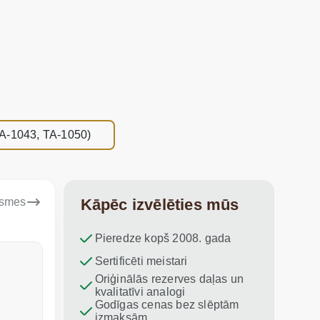
TA-1043, TA-1050)
ksmes
Kāpēc izvēlēties mūs
Pieredze kopš 2008. gada
Dina Vituma
Sertificēti meistari
Umidj
Oriģinālās rezerves daļas un
Izcils serviss!
Paldies par
kvalitatīvi analogi
iesaku vis
Godīgas cenas bez slēptām
izmaksām