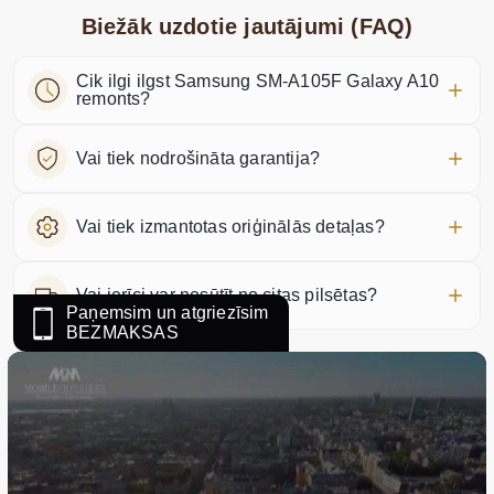
Biežāk uzdotie jautājumi (FAQ)
Cik ilgi ilgst Samsung SM-A105F Galaxy A10
remonts?
Vai tiek nodrošināta garantija?
Vai tiek izmantotas oriģinālās detaļas?
Vai ierīci var nosūtīt no citas pilsētas?
Paņemsim un atgriezīsim
BEZMAKSAS