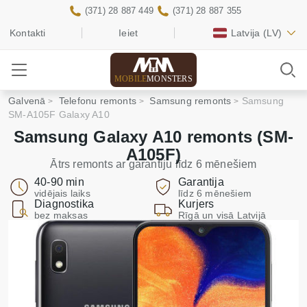
(371) 28 887 449
(371) 28 887 355
Kontakti
Ieiet
Latvija
(LV)
MOBILE
MONSTERS
Galvenā
Telefonu remonts
Samsung remonts
Samsung
SM-A105F Galaxy A10
Samsung Galaxy A10 remonts (SM-
A105F)
Ātrs remonts ar garantiju līdz 6 mēnešiem
40-90 min
Garantija
vidējais laiks
līdz 6 mēnešiem
Diagnostika
Kurjers
bez maksas
Rīgā un visā Latvijā