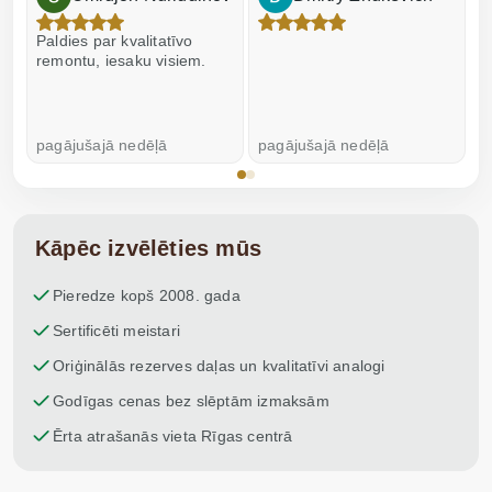
Paldies par kvalitatīvo
I
remontu, iesaku visiem.
pagājušajā nedēļā
pagājušajā nedēļā
p
Kāpēc izvēlēties mūs
Pieredze kopš 2008. gada
Sertificēti meistari
Oriģinālās rezerves daļas un kvalitatīvi analogi
Godīgas cenas bez slēptām izmaksām
Ērta atrašanās vieta Rīgas centrā