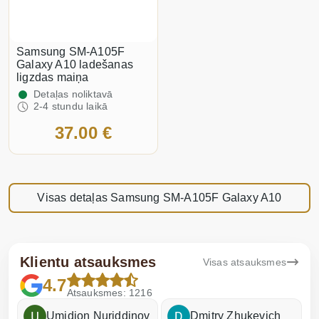
Samsung SM-A105F
Galaxy A10 ladešanas
ligzdas maiņa
Detaļas noliktavā
2-4 stundu laikā
37.00 €
Visas detaļas Samsung SM-A105F Galaxy A10
Klientu atsauksmes
Visas atsauksmes
4.7
Atsauksmes: 1216
Umidjon Nuriddinov
Dmitry Zhukevich