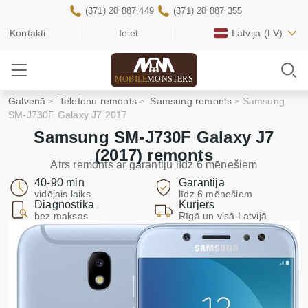
(371) 28 887 449
(371) 28 887 355
Kontakti
Ieiet
Latvija
(LV)
MOBILE
MONSTERS
Galvenā
Telefonu remonts
Samsung remonts
Samsung
SM-J730F Galaxy J7 2017
Samsung SM-J730F Galaxy J7
(2017) remonts
Ātrs remonts ar garantiju līdz 6 mēnešiem
40-90 min
Garantija
vidējais laiks
līdz 6 mēnešiem
Diagnostika
Kurjers
bez maksas
Rīgā un visā Latvijā