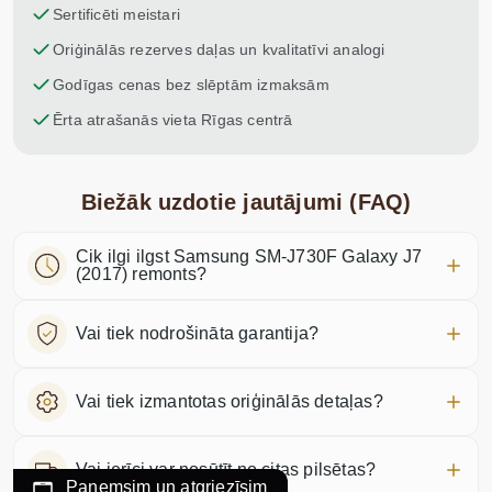
Sertificēti meistari
Oriģinālās rezerves daļas un kvalitatīvi analogi
Godīgas cenas bez slēptām izmaksām
Ērta atrašanās vieta Rīgas centrā
Biežāk uzdotie jautājumi (FAQ)
Cik ilgi ilgst Samsung SM-J730F Galaxy J7
(2017) remonts?
Vai tiek nodrošināta garantija?
Vai tiek izmantotas oriģinālās detaļas?
Vai ierīci var nosūtīt no citas pilsētas?
Paņemsim un atgriezīsim