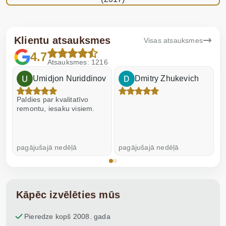
Klientu atsauksmes
Visas atsauksmes
4.7
Atsauksmes: 1216
Umidjon Nuriddinov
Dmitry Zhukevich
Paldies par kvalitatīvo
I
remontu, iesaku visiem.
pagājušajā nedēļā
pagājušajā nedēļā
p
Kāpēc izvēlēties mūs
Pieredze kopš 2008. gada