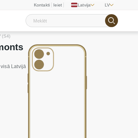
Kontakti
Ieiet
Latvija
LV
 (S4)
monts
visā Latvijā