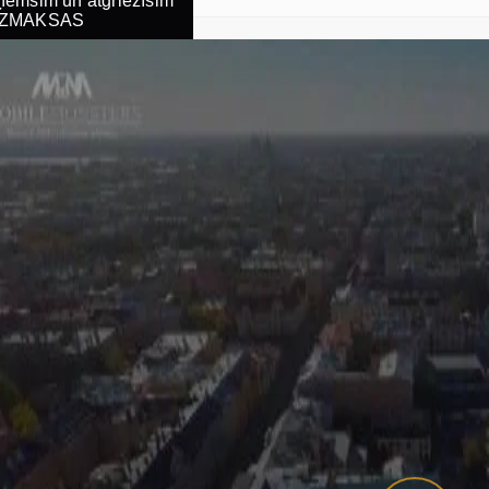
emsim un atgriezīsim
ZMAKSAS