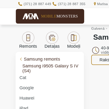
(371) 28 887 449
(371) 28 887 355
Matīsa 
MOBILE
MONSTERS
Galvenā
Sams
Remonts
Detaļas
Modeļi
40-9
vidē
Samsung remonts
Raks
Samsung i9505 Galaxy S IV
(S4)
Cat
Google
Huawei
iPad