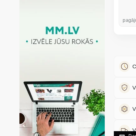
pirms nedēļas
pagāj
C
V
V
V