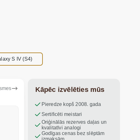
laxy S IV (S4)
ksmes
Kāpēc izvēlēties mūs
Pieredze kopš 2008. gada
Dina Vituma
Sertificēti meistari
Umidj
Oriģinālās rezerves daļas un
Izcils serviss!
Paldies par
kvalitatīvi analogi
iesaku vis
Godīgas cenas bez slēptām
izmaksām