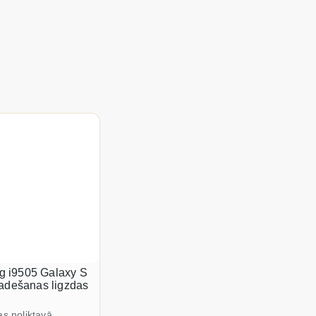
 i9505 Galaxy S
ladešanas ligzdas
as noliktavā