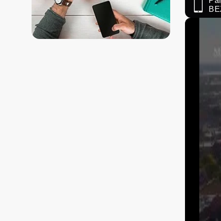
Paņ
BE