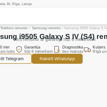
iela 30, Rīga, Latvija
Telefonu remonts
Samsung remonts
Samsung i9505 Galaxy S IV
ung i9505 Galaxy S IV (S4) re
Ātrs remonts ar garantiju līdz 6 mēnešiem
0 min
Garantija
Diagnostika
Kurjers
jais laiks
līdz 6 mēnešiem
bez maksas
Rīgā un 
tīt Telegram
Rakstīt WhatsApp