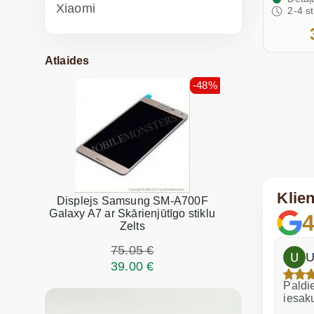
Xiaomi
2-4 s
Atlaides
-48%
Klie
Displejs Samsung SM-A700F
Galaxy A7 ar Skārienjūtīgo stiklu
4
Zelts
75.05 €
h
Dina Vituma
U
39.00 €
Izcils serviss!
Paldie
iesak