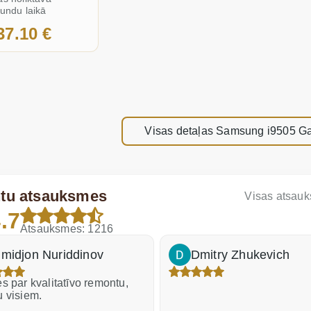
tundu laikā
37.10 €
Visas detaļas Samsung i9505 Ga
ntu atsauksmes
Visas atsau
.7
Atsauksmes: 1216
midjon Nuriddinov
Dmitry Zhukevich
s par kvalitatīvo remontu,
u visiem.