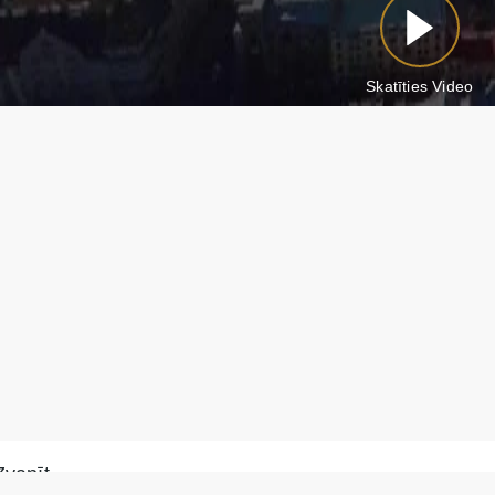
Skatīties Video
Zvanīt
Rakstīt WhatsApp