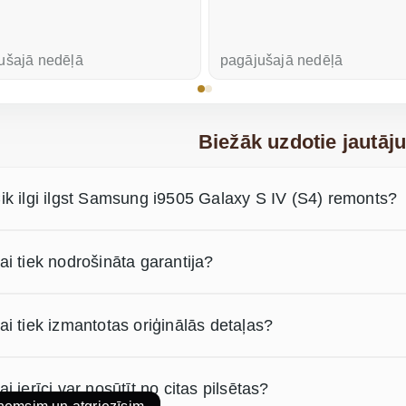
ušajā nedēļā
pagājušajā nedēļā
Biežāk uzdotie jautāj
ik ilgi ilgst Samsung i9505 Galaxy S IV (S4) remonts?
ai tiek nodrošināta garantija?
ai tiek izmantotas oriģinālās detaļas?
ai ierīci var nosūtīt no citas pilsētas?