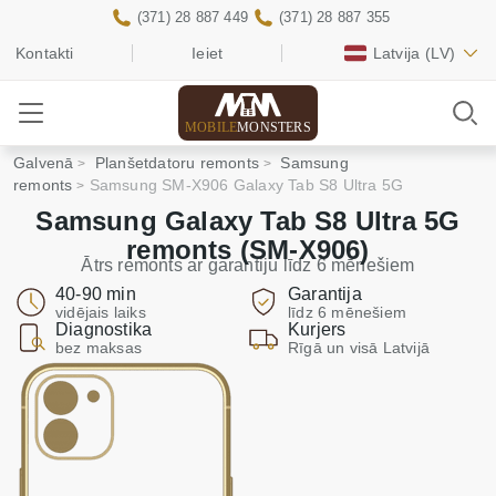
(371) 28 887 449
(371) 28 887 355
Kontakti
Ieiet
Latvija
(LV)
MOBILE
MONSTERS
Galvenā
Planšetdatoru remonts
Samsung
remonts
Samsung SM-X906 Galaxy Tab S8 Ultra 5G
Samsung Galaxy Tab S8 Ultra 5G
remonts (SM-X906)
Ātrs remonts ar garantiju līdz 6 mēnešiem
40-90 min
Garantija
vidējais laiks
līdz 6 mēnešiem
Diagnostika
Kurjers
bez maksas
Rīgā un visā Latvijā