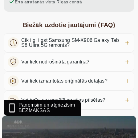
Ērta atrašanās vieta Rīgas centrā
Biežāk uzdotie jautājumi (FAQ)
Cik ilgi ilgst Samsung SM-X906 Galaxy Tab
S8 Ultra 5G remonts?
Vai tiek nodrošināta garantija?
Vai tiek izmantotas oriģinālās detaļas?
Vai ierīci var nosūtīt no citas pilsētas?
Paņemsim un atgriezīsim
BEZMAKSAS