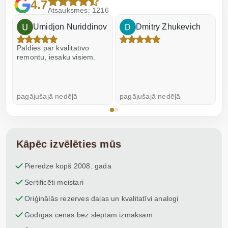
4.7
Atsauksmes: 1216
Umidjon Nuriddinov
Dmitry Zhukevich
Paldies par kvalitatīvo
I
remontu, iesaku visiem.
pagājušajā nedēļā
pagājušajā nedēļā
p
Kāpēc izvēlēties mūs
Pieredze kopš 2008. gada
Sertificēti meistari
Oriģinālās rezerves daļas un kvalitatīvi analogi
Godīgas cenas bez slēptām izmaksām