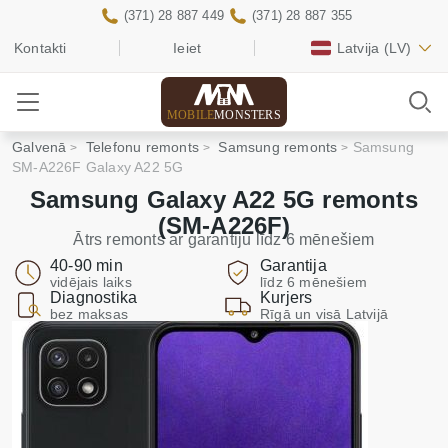
(371) 28 887 449
(371) 28 887 355
Kontakti
Ieiet
Latvija
(LV)
MOBILE
MONSTERS
Galvenā
Telefonu remonts
Samsung remonts
Samsung
SM-A226F Galaxy A22 5G
Samsung Galaxy A22 5G remonts
(SM-A226F)
Ātrs remonts ar garantiju līdz 6 mēnešiem
40-90 min
Garantija
vidējais laiks
līdz 6 mēnešiem
Diagnostika
Kurjers
bez maksas
Rīgā un visā Latvijā