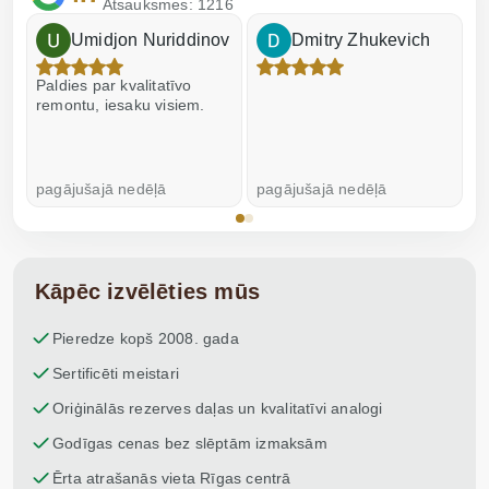
Atsauksmes: 1216
Umidjon Nuriddinov
Dmitry Zhukevich
Paldies par kvalitatīvo
I
remontu, iesaku visiem.
pagājušajā nedēļā
pagājušajā nedēļā
p
Kāpēc izvēlēties mūs
Pieredze kopš 2008. gada
Sertificēti meistari
Oriģinālās rezerves daļas un kvalitatīvi analogi
Godīgas cenas bez slēptām izmaksām
Ērta atrašanās vieta Rīgas centrā