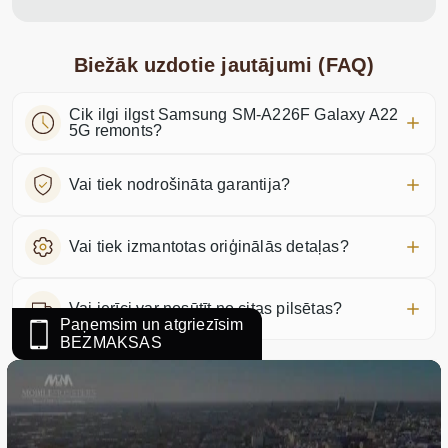
Biežāk uzdotie jautājumi (FAQ)
Cik ilgi ilgst Samsung SM-A226F Galaxy A22
5G remonts?
Vai tiek nodrošināta garantija?
Vai tiek izmantotas oriģinālās detaļas?
Vai ierīci var nosūtīt no citas pilsētas?
Paņemsim un atgriezīsim
BEZMAKSAS