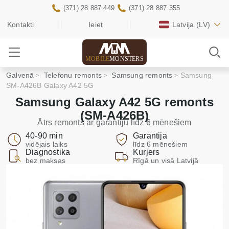
(371) 28 887 449
(371) 28 887 355
Kontakti
Ieiet
Latvija
(LV)
MOBILE
MONSTERS
Galvenā
Telefonu remonts
Samsung remonts
Samsung
SM-A426B Galaxy A42 5G
Samsung Galaxy A42 5G remonts
(SM-A426B)
Ātrs remonts ar garantiju līdz 6 mēnešiem
40-90 min
Garantija
vidējais laiks
līdz 6 mēnešiem
Diagnostika
Kurjers
bez maksas
Rīgā un visā Latvijā