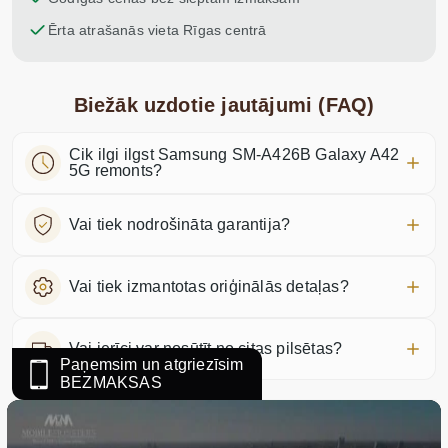
Ērta atrašanās vieta Rīgas centrā
Biežāk uzdotie jautājumi (FAQ)
Cik ilgi ilgst Samsung SM-A426B Galaxy A42
5G remonts?
Vai tiek nodrošināta garantija?
Vai tiek izmantotas oriģinālās detaļas?
Vai ierīci var nosūtīt no citas pilsētas?
Paņemsim un atgriezīsim
BEZMAKSAS