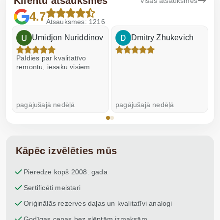
Klientu atsauksmes
Visas atsauksmes
4.7
Atsauksmes: 1216
Umidjon Nuriddinov
Dmitry Zhukevich
Paldies par kvalitatīvo
I
remontu, iesaku visiem.
pagājušajā nedēļā
pagājušajā nedēļā
p
Kāpēc izvēlēties mūs
Pieredze kopš 2008. gada
Sertificēti meistari
Oriģinālās rezerves daļas un kvalitatīvi analogi
Godīgas cenas bez slēptām izmaksām