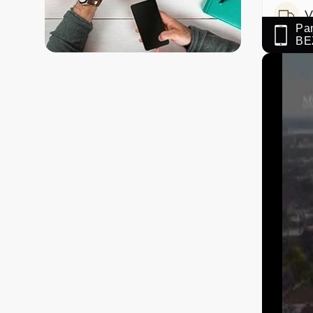
V
Paņ
BE