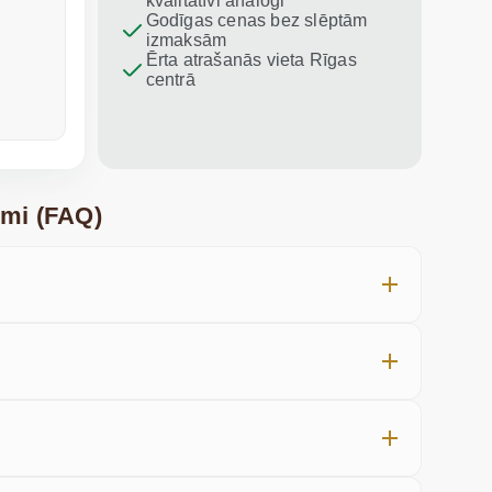
kvalitatīvi analogi
iesaku vis
Godīgas cenas bez slēptām
izmaksām
Ērta atrašanās vieta Rīgas
centrā
pirms nedēļas
pagājušajā
umi (FAQ)