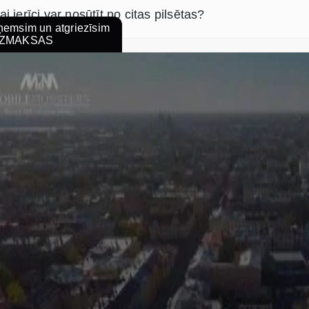
ai ierīci var nosūtīt no citas pilsētas?
emsim un atgriezīsim
ZMAKSAS