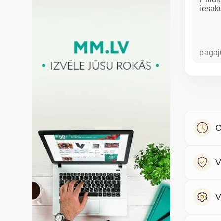
iesak
pirms nedēļas
pagāj
C
V
V