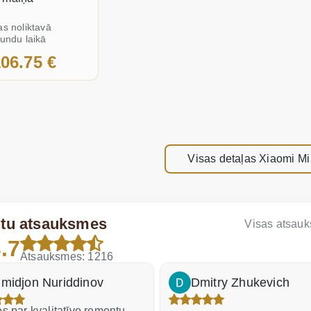
as noliktavā
tundu laikā
06.75 €
Visas detaļas Xiaomi Mi
ntu atsauksmes
Visas atsau
.7
Atsauksmes: 1216
midjon Nuriddinov
Dmitry Zhukevich
s par kvalitatīvo remontu,