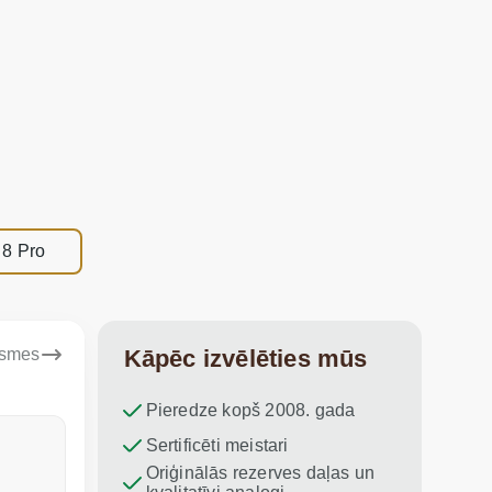
 8 Pro
ksmes
Kāpēc izvēlēties mūs
Pieredze kopš 2008. gada
Dina Vituma
Sertificēti meistari
Umidj
Oriģinālās rezerves daļas un
Izcils serviss!
Paldies par