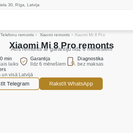
iela 30, Rīga, Latvija
Telefonu remonts
Xiaomi remonts
Xiaomi Mi 8 Pro
Xiaomi Mi 8 Pro remonts
Ātrs remonts ar garantiju līdz 6 mēnešiem
0 min
Garantija
Diagnostika
jais laiks
līdz 6 mēnešiem
bez maksas
ers
 un visā Latvijā
tīt Telegram
Rakstīt WhatsApp