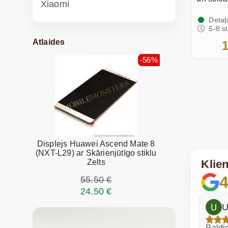
Xiaomi
Detaļ
5-8 s
Atlaides
1
-56%
Displejs Huawei Ascend Mate 8
(NXT-L29) ar Skārienjūtīgo stiklu
Klie
Zelts
4
55.50 €
24.50 €
h
Dina Vituma
U
Izcils serviss!
Paldie