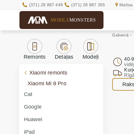
(371) 28 887 449
(371) 28 887 355
Matīsa 
MOBILE
MONSTERS
Galvenā
Remonts
Detaļas
Modeļi
40-9
vidē
Kurj
Xiaomi remonts
Rīgā
Xiaomi Mi 8 Pro
Raks
Cat
Google
Huawei
iPad