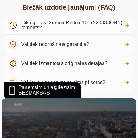
Biežāk uzdotie jautājumi (FAQ)
Cik ilgi ilgst Xiaomi Redmi 10c (220333QNY)
remonts?
Vai tiek nodrošināta garantija?
Vai tiek izmantotas oriģinālās detaļas?
Vai ierīci var nosūtīt no citas pilsētas?
Paņemsim un atgriezīsim
BEZMAKSAS