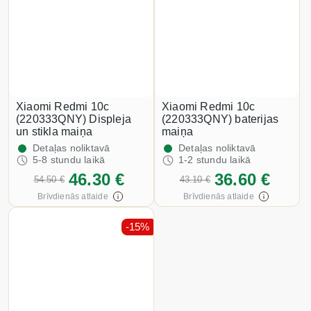
Xiaomi Redmi 10c
Xiaomi Redmi 10c
(220333QNY) Displeja
(220333QNY) baterijas
un stikla maiņa
maiņa
Detaļas noliktavā
Detaļas noliktavā
5-8 stundu laikā
1-2 stundu laikā
46.30 €
36.60 €
54.50 €
43.10 €
Brīvdienās atlaide
Brīvdienās atlaide
-15%