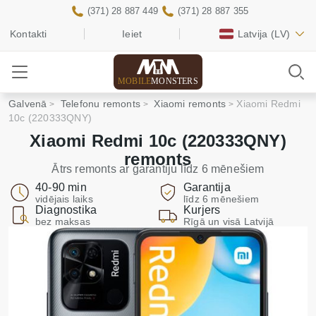
(371) 28 887 449
(371) 28 887 355
Kontakti
Ieiet
Latvija
(LV)
MOBILE
MONSTERS
Galvenā
Telefonu remonts
Xiaomi remonts
Xiaomi Redmi
10c (220333QNY)
Xiaomi Redmi 10c (220333QNY)
remonts
Ātrs remonts ar garantiju līdz 6 mēnešiem
40-90 min
Garantija
vidējais laiks
līdz 6 mēnešiem
Diagnostika
Kurjers
bez maksas
Rīgā un visā Latvijā