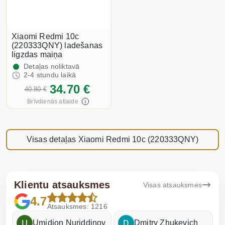
Xiaomi Redmi 10c
(220333QNY) ladešanas
ligzdas maiņa
Detaļas noliktavā
2-4 stundu laikā
34.70 €
40.80 €
Brīvdienās atlaide
Visas detaļas Xiaomi Redmi 10c (220333QNY)
Klientu atsauksmes
Visas atsauksmes
4.7
Atsauksmes: 1216
Umidjon Nuriddinov
Dmitry Zhukevich