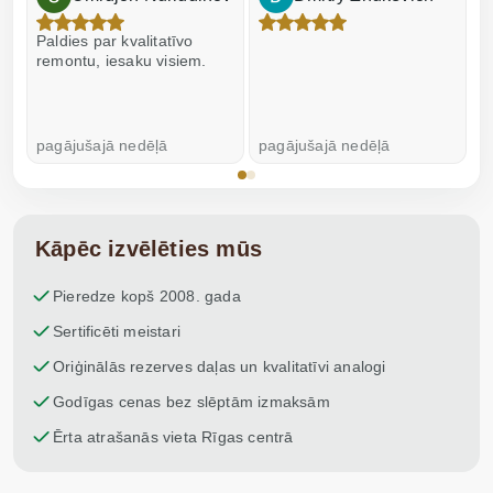
Paldies par kvalitatīvo
I
remontu, iesaku visiem.
pagājušajā nedēļā
pagājušajā nedēļā
p
Kāpēc izvēlēties mūs
Pieredze kopš 2008. gada
Sertificēti meistari
Oriģinālās rezerves daļas un kvalitatīvi analogi
Godīgas cenas bez slēptām izmaksām
Ērta atrašanās vieta Rīgas centrā