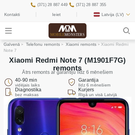
(371) 28 887 449
(371) 28 887 355
Kontakti
Ieiet
Latvija
(LV)
MOBILE
MONSTERS
Galvenā
Telefonu remonts
Xiaomi remonts
Xiaomi Redmi
Note 7
Xiaomi Redmi Note 7 (M1901F7G)
remonts
Ātrs remonts ar garantiju līdz 6 mēnešiem
40-90 min
Garantija
vidējais laiks
līdz 6 mēnešiem
Diagnostika
Kurjers
bez maksas
Rīgā un visā Latvijā