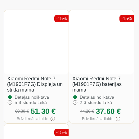
-15%
-15%
Xiaomi Redmi Note 7
Xiaomi Redmi Note 7
(M1901F7G) Displeja un
(M1901F7G) baterijas
stikla maiņa
maiņa
Detaļas noliktavā
Detaļas noliktavā
5-8 stundu laikā
2-3 stundu laikā
51.30 €
37.60 €
60.30 €
44.20 €
Brīvdienās atlaide
Brīvdienās atlaide
-15%