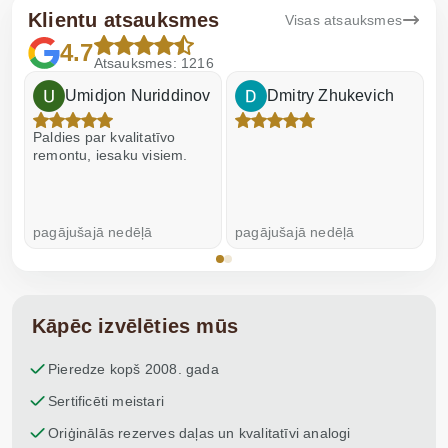
Klientu atsauksmes
Visas atsauksmes
4.7
Atsauksmes: 1216
Umidjon Nuriddinov
Dmitry Zhukevich
Paldies par kvalitatīvo
I
remontu, iesaku visiem.
pagājušajā nedēļā
pagājušajā nedēļā
p
Kāpēc izvēlēties mūs
Pieredze kopš 2008. gada
Sertificēti meistari
Oriģinālās rezerves daļas un kvalitatīvi analogi