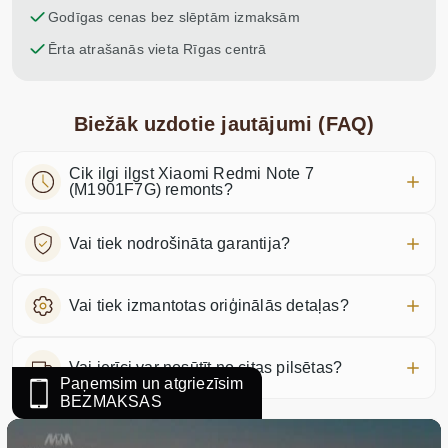
Godīgas cenas bez slēptām izmaksām
Ērta atrašanās vieta Rīgas centrā
Biežāk uzdotie jautājumi (FAQ)
Cik ilgi ilgst Xiaomi Redmi Note 7
(M1901F7G) remonts?
Vai tiek nodrošināta garantija?
Vai tiek izmantotas oriģinālās detaļas?
Vai ierīci var nosūtīt no citas pilsētas?
Paņemsim un atgriezīsim
BEZMAKSAS