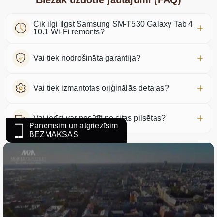
Biežāk uzdotie jautājumi (FAQ)
Cik ilgi ilgst Samsung SM-T530 Galaxy Tab 4
10.1 Wi-Fi remonts?
Vai tiek nodrošināta garantija?
Vai tiek izmantotas oriģinālās detaļas?
Vai ierīci var nosūtīt no citas pilsētas?
Paņemsim un atgriezīsim
BEZMAKSAS