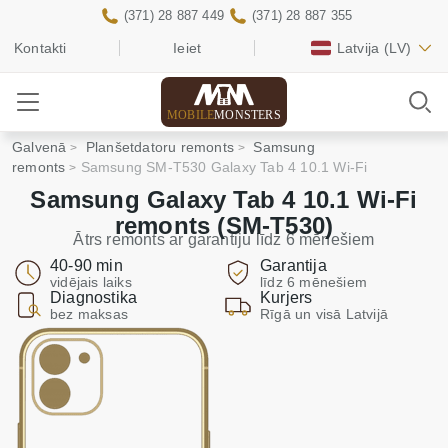
(371) 28 887 449
(371) 28 887 355
Kontakti
Ieiet
Latvija
(LV)
MOBILE
MONSTERS
Galvenā
Planšetdatoru remonts
Samsung
remonts
Samsung SM-T530 Galaxy Tab 4 10.1 Wi-Fi
Samsung Galaxy Tab 4 10.1 Wi-Fi
remonts (SM-T530)
Ātrs remonts ar garantiju līdz 6 mēnešiem
40-90 min
Garantija
vidējais laiks
līdz 6 mēnešiem
Diagnostika
Kurjers
bez maksas
Rīgā un visā Latvijā