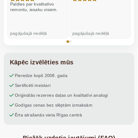
Paldies par kvalitatīvo
I
remontu, iesaku visiem.
pagājušajā nedēļā
pagājušajā nedēļā
p
Kāpēc izvēlēties mūs
Pieredze kopš 2008. gada
Sertificēti meistari
Oriģinālās rezerves daļas un kvalitatīvi analogi
Godīgas cenas bez slēptām izmaksām
Ērta atrašanās vieta Rīgas centrā