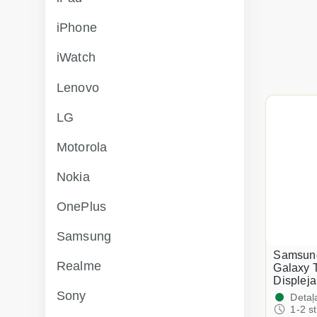
iPhone
iWatch
Lenovo
LG
Motorola
Nokia
OnePlus
Samsung
Samsun
Realme
Galaxy T
Displeja
Sony
Detaļ
1-2 s