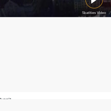
Skatīties Video
Zvanīt
Rakstīt WhatsApp
+371 28 887 449
Atbildēsim 15 minūšu l
+37128887355