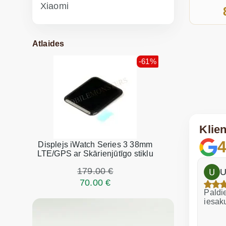
Xiaomi
Atlaides
-61%
Klie
4
Displejs iWatch Series 3 38mm
LTE/GPS ar Skārienjūtīgo stiklu
179.00 €
h
Dina Vituma
U
70.00 €
Izcils serviss!
Paldie
iesak