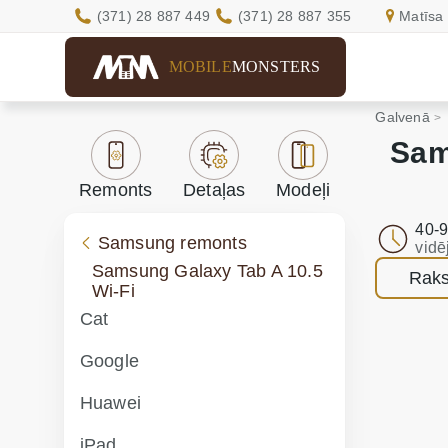
(371) 28 887 449
(371) 28 887 355
Matīsa 
MOBILE
MONSTERS
Galvenā
Sam
Remonts
Detaļas
Modeļi
40-9
Samsung remonts
vidē
Samsung Galaxy Tab A 10.5
Raks
Wi-Fi
Cat
Google
Huawei
iPad