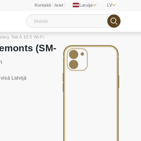
Kontakti
Ieiet
Latvija
LV
axy Tab A 10.5 Wi-Fi
remonts (SM-
m
visā Latvijā