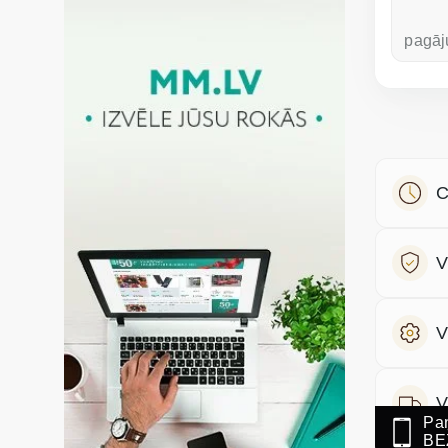
pirms nedēļas
pagāj
C
V
V
V
Paņ
BE