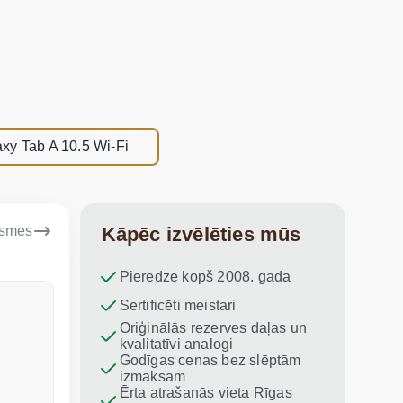
y Tab A 10.5 Wi-Fi
ksmes
Kāpēc izvēlēties mūs
Pieredze kopš 2008. gada
Dina Vituma
Sertificēti meistari
Umidj
Oriģinālās rezerves daļas un
Izcils serviss!
Paldies par
kvalitatīvi analogi
iesaku vis
Godīgas cenas bez slēptām
izmaksām
Ērta atrašanās vieta Rīgas