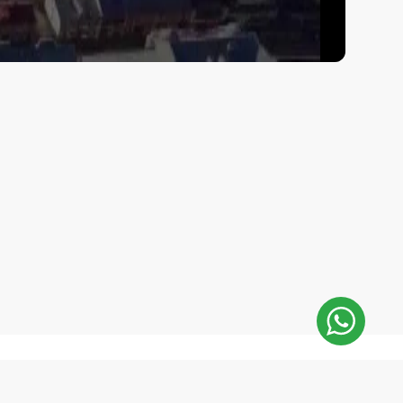
E-Mail:
aika
repair@mobilemonsters.lv