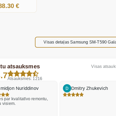
88.30 €
Visas detaļas Samsung SM-T590 Galax
ntu atsauksmes
Visas atsau
.7
Atsauksmes: 1216
midjon Nuriddinov
Dmitry Zhukevich
s par kvalitatīvo remontu,
u visiem.