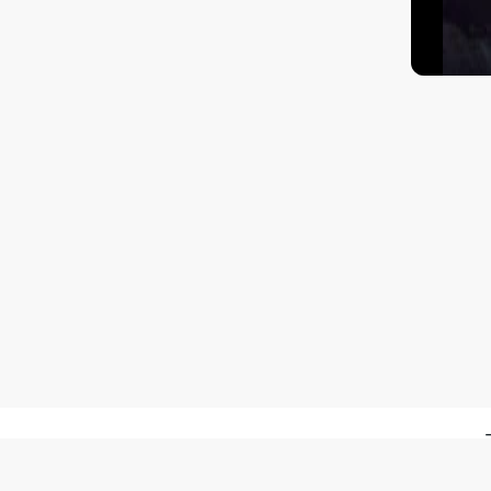
Kā nokļūt?
Matisa 30, Rīga, Latvija