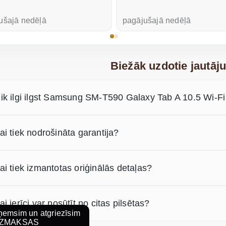
ušajā nedēļā
pagājušajā nedēļā
Biežāk uzdotie jautāj
ik ilgi ilgst Samsung SM-T590 Galaxy Tab A 10.5 Wi-F
ai tiek nodrošināta garantija?
ai tiek izmantotas oriģinālās detaļas?
ai ierīci var nosūtīt no citas pilsētas?
emsim un atgriezīsim
ZMAKSAS