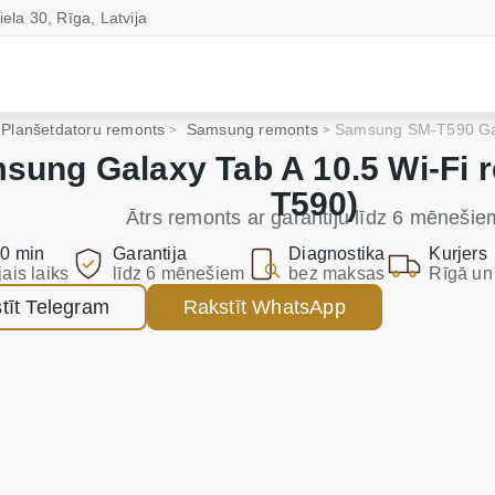
iela 30, Rīga, Latvija
Planšetdatoru remonts
Samsung remonts
Samsung SM-T590 Gal
sung Galaxy Tab A 10.5 Wi-Fi 
T590)
Ātrs remonts ar garantiju līdz 6 mēnešie
0 min
Garantija
Diagnostika
Kurjers
jais laiks
līdz 6 mēnešiem
bez maksas
Rīgā un 
tīt Telegram
Rakstīt WhatsApp