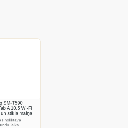
g SM-T590
ab A 10.5 Wi-Fi
 un stikla maiņa
as noliktavā
tundu laikā