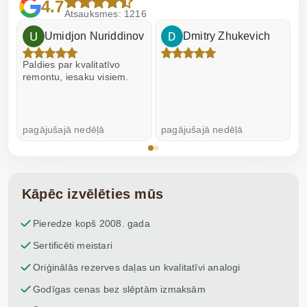
4.7
Atsauksmes: 1216
Umidjon Nuriddinov
Dmitry Zhukevich
Paldies par kvalitatīvo
I
remontu, iesaku visiem.
pagājušajā nedēļā
pagājušajā nedēļā
p
Kāpēc izvēlēties mūs
Pieredze kopš 2008. gada
Sertificēti meistari
Oriģinālās rezerves daļas un kvalitatīvi analogi
Godīgas cenas bez slēptām izmaksām