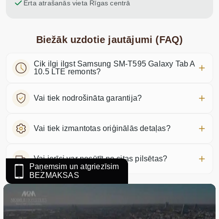
Ērta atrašanās vieta Rīgas centrā
Biežāk uzdotie jautājumi (FAQ)
Cik ilgi ilgst Samsung SM-T595 Galaxy Tab A
10.5 LTE remonts?
Vai tiek nodrošināta garantija?
Vai tiek izmantotas oriģinālās detaļas?
Vai ierīci var nosūtīt no citas pilsētas?
Paņemsim un atgriezīsim
BEZMAKSAS