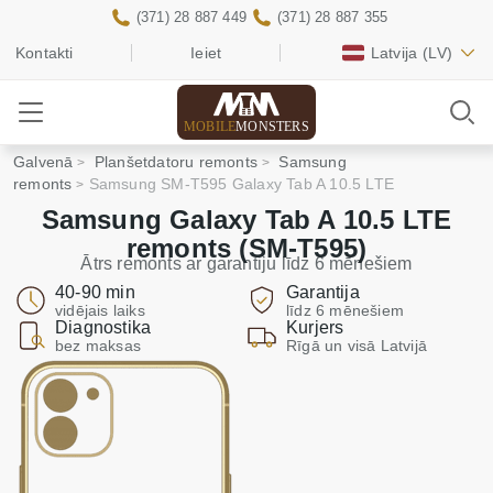
(371) 28 887 449
(371) 28 887 355
Kontakti
Ieiet
Latvija
(LV)
MOBILE
MONSTERS
Galvenā
Planšetdatoru remonts
Samsung
remonts
Samsung SM-T595 Galaxy Tab A 10.5 LTE
Samsung Galaxy Tab A 10.5 LTE
remonts (SM-T595)
Ātrs remonts ar garantiju līdz 6 mēnešiem
40-90 min
Garantija
vidējais laiks
līdz 6 mēnešiem
Diagnostika
Kurjers
bez maksas
Rīgā un visā Latvijā