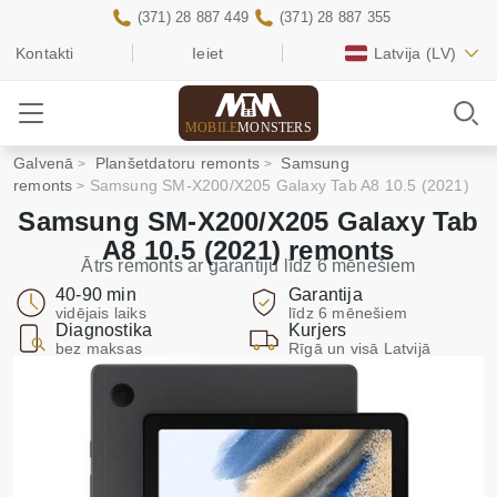
(371) 28 887 449
(371) 28 887 355
Kontakti
Ieiet
Latvija
(LV)
MOBILE
MONSTERS
Galvenā
Planšetdatoru remonts
Samsung
remonts
Samsung SM-X200/X205 Galaxy Tab A8 10.5 (2021)
Samsung SM-X200/X205 Galaxy Tab
A8 10.5 (2021) remonts
Ātrs remonts ar garantiju līdz 6 mēnešiem
40-90 min
Garantija
vidējais laiks
līdz 6 mēnešiem
Diagnostika
Kurjers
bez maksas
Rīgā un visā Latvijā