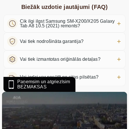
Biežāk uzdotie jautājumi (FAQ)
Cik ilgi ilgst Samsung SM-X200/X205 Galaxy
Tab A8 10.5 (2021) remonts?
Vai tiek nodrošināta garantija?
Vai tiek izmantotas oriģinālās detaļas?
Vai ierīci var nosūtīt no citas pilsētas?
Paņemsim un atgriezīsim
BEZMAKSAS