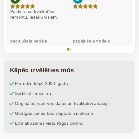
Paldies par kvalitatīvo
I
remontu, iesaku visiem.
pagājušajā nedēļā
pagājušajā nedēļā
p
Kāpēc izvēlēties mūs
Pieredze kopš 2008. gada
Sertificēti meistari
Oriģinālās rezerves daļas un kvalitatīvi analogi
Godīgas cenas bez slēptām izmaksām
Ērta atrašanās vieta Rīgas centrā