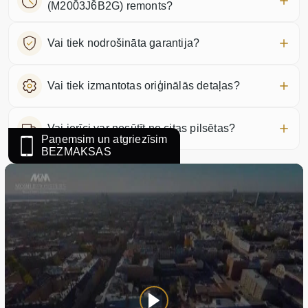
(M2003J6B2G) remonts?
Vai tiek nodrošināta garantija?
Vai tiek izmantotas oriģinālās detaļas?
Vai ierīci var nosūtīt no citas pilsētas?
Paņemsim un atgriezīsim
BEZMAKSAS