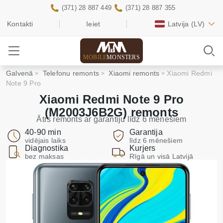
(371) 28 887 449
(371) 28 887 355
Kontakti
Ieiet
Latvija
(LV)
MOBILE
MONSTERS
Galvenā
Telefonu remonts
Xiaomi remonts
Xiaomi Redmi
Note 9 Pro
Xiaomi Redmi Note 9 Pro
(M2003J6B2G) remonts
Ātrs remonts ar garantiju līdz 6 mēnešiem
40-90 min
Garantija
vidējais laiks
līdz 6 mēnešiem
Diagnostika
Kurjers
bez maksas
Rīgā un visā Latvijā