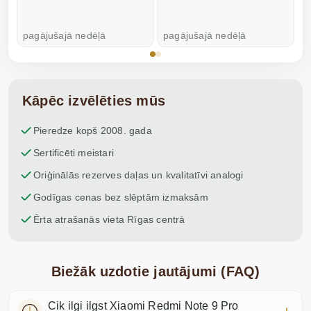
pagājušajā nedēļā
pagājušajā nedēļā
p
Kāpēc izvēlēties mūs
Pieredze kopš 2008. gada
Sertificēti meistari
Oriģinālās rezerves daļas un kvalitatīvi analogi
Godīgas cenas bez slēptām izmaksām
Ērta atrašanās vieta Rīgas centrā
Biežāk uzdotie jautājumi (FAQ)
Cik ilgi ilgst Xiaomi Redmi Note 9 Pro