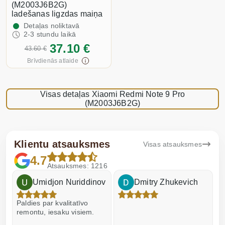
(M2003J6B2G)
ladešanas ligzdas maiņa
Detaļas noliktavā
2-3 stundu laikā
37.10 €
43.60 €
Brīvdienās atlaide
Visas detaļas Xiaomi Redmi Note 9 Pro
(M2003J6B2G)
Klientu atsauksmes
Visas atsauksmes
4.7
Atsauksmes: 1216
Umidjon Nuriddinov
Dmitry Zhukevich
Paldies par kvalitatīvo
I
remontu, iesaku visiem.