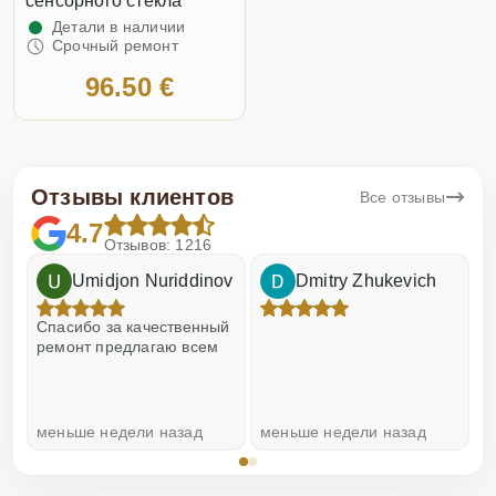
сенсорного стекла
Детали в наличии
Срочный ремонт
96.50 €
Отзывы клиентов
Все отзывы
4.7
Отзывов: 1216
Umidjon Nuriddinov
Dmitry Zhukevich
!
Спасибо за качественный
О
ремонт предлагаю всем
меньше недели назад
меньше недели назад
н