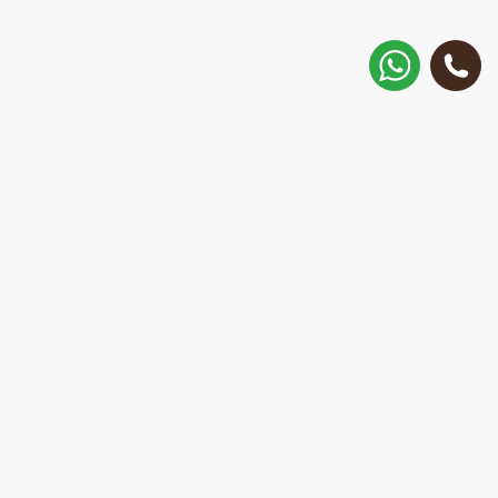
Как добраться?
ул. Матиса 30, Рига, Латвия
Позвонить
+371 28 887 449
+37128887355
Написать в WhatsApp
Ответим за 15 минут
E-Mail:
repair@mobilemonsters.lv
Курьерская доставка
По Риге и всей Латвии